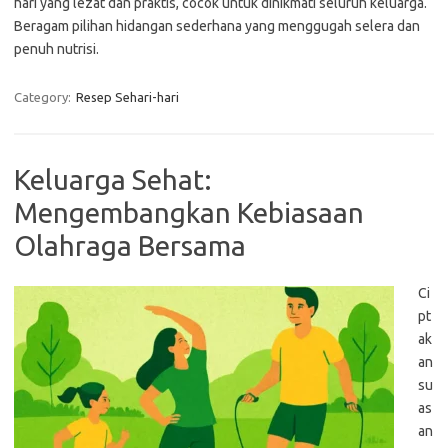
hari yang lezat dan praktis, cocok untuk dinikmati seluruh keluarga.
Beragam pilihan hidangan sederhana yang menggugah selera dan
penuh nutrisi.
Category:
Resep Sehari-hari
Keluarga Sehat:
Mengembangkan Kebiasaan
Olahraga Bersama
Ci
pt
ak
an
su
as
an