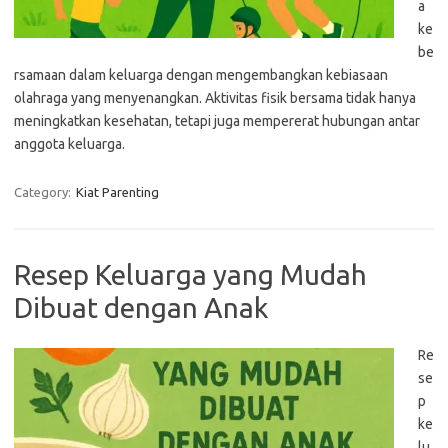
a
ke
be
rsamaan dalam keluarga dengan mengembangkan kebiasaan
olahraga yang menyenangkan. Aktivitas fisik bersama tidak hanya
meningkatkan kesehatan, tetapi juga mempererat hubungan antar
anggota keluarga.
Category:
Kiat Parenting
Resep Keluarga yang Mudah
Dibuat dengan Anak
Re
se
p
ke
lu