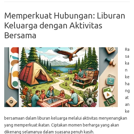
Memperkuat Hubungan: Liburan
Keluarga dengan Aktivitas
Bersama
Ra
sa
ka
n
ke
ha
ng
at
an
ke
bersamaan dalam liburan keluarga melalui aktivitas menyenangkan
yang memperkuat ikatan. Ciptakan momen berharga yang akan
dikenang selamanya dalam suasana penuh kasih.