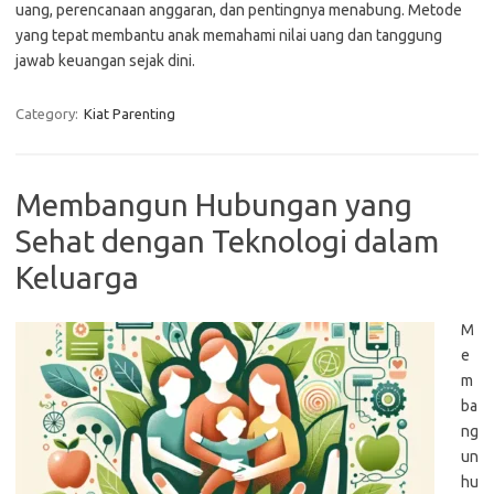
uang, perencanaan anggaran, dan pentingnya menabung. Metode
yang tepat membantu anak memahami nilai uang dan tanggung
jawab keuangan sejak dini.
Category:
Kiat Parenting
Membangun Hubungan yang
Sehat dengan Teknologi dalam
Keluarga
M
e
m
ba
ng
un
hu