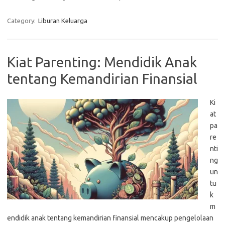
Category:
Liburan Keluarga
Kiat Parenting: Mendidik Anak
tentang Kemandirian Finansial
Ki
at
pa
re
nti
ng
un
tu
k
m
endidik anak tentang kemandirian finansial mencakup pengelolaan