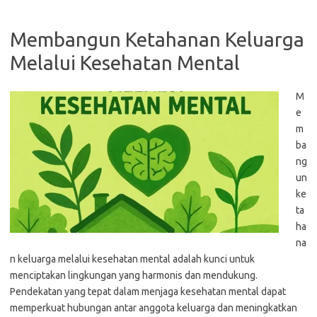
Membangun Ketahanan Keluarga
Melalui Kesehatan Mental
M
e
m
ba
ng
un
ke
ta
ha
na
n keluarga melalui kesehatan mental adalah kunci untuk
menciptakan lingkungan yang harmonis dan mendukung.
Pendekatan yang tepat dalam menjaga kesehatan mental dapat
memperkuat hubungan antar anggota keluarga dan meningkatkan