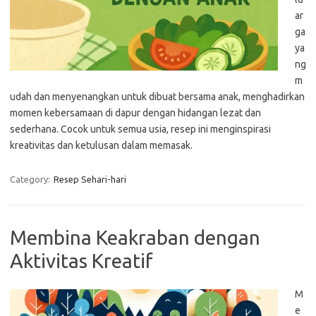
ar
ga
ya
ng
m
udah dan menyenangkan untuk dibuat bersama anak, menghadirkan
momen kebersamaan di dapur dengan hidangan lezat dan
sederhana. Cocok untuk semua usia, resep ini menginspirasi
kreativitas dan ketulusan dalam memasak.
Category:
Resep Sehari-hari
Membina Keakraban dengan
Aktivitas Kreatif
M
e