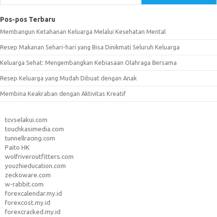
Pos-pos Terbaru
Membangun Ketahanan Keluarga Melalui Kesehatan Mental
Resep Makanan Sehari-hari yang Bisa Dinikmati Seluruh Keluarga
Keluarga Sehat: Mengembangkan Kebiasaan Olahraga Bersama
Resep Keluarga yang Mudah Dibuat dengan Anak
Membina Keakraban dengan Aktivitas Kreatif
tcvselakui.com
touchkasimedia.com
tunnellracing.com
Paito HK
wolfriveroutfitters.com
youzhieducation.com
zeckoware.com
w-rabbit.com
forexcalendar.my.id
forexcost.my.id
forexcracked.my.id