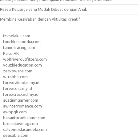
Resep Keluarga yang Mudah Dibuat dengan Anak
Membina Keakraban dengan Aktivitas Kreatif
tcvselakui.com
touchkasimedia.com
tunnellracing.com
Paito HK
wolfriveroutfitters.com
youzhieducation.com
zeckoware.com
w-rabbit.com
forexcalendar.my.id
forexcost.my.id
forexcracked.my.id
austinmgarner.com
awinterromance.com
awppgh.com
basantpradhanmd.com
bronislawmag.com
salvemoslacandela.com
seasabia.com