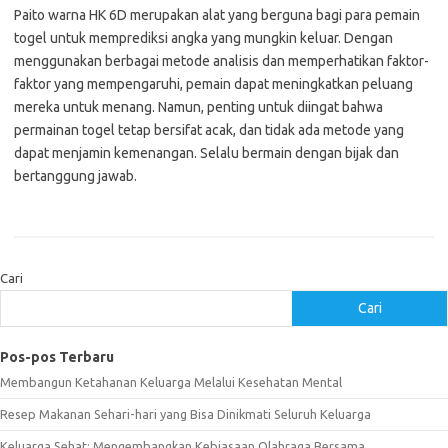
Paito warna HK 6D merupakan alat yang berguna bagi para pemain
togel untuk memprediksi angka yang mungkin keluar. Dengan
menggunakan berbagai metode analisis dan memperhatikan faktor-
faktor yang mempengaruhi, pemain dapat meningkatkan peluang
mereka untuk menang. Namun, penting untuk diingat bahwa
permainan togel tetap bersifat acak, dan tidak ada metode yang
dapat menjamin kemenangan. Selalu bermain dengan bijak dan
bertanggung jawab.
Cari
Cari
Pos-pos Terbaru
Membangun Ketahanan Keluarga Melalui Kesehatan Mental
Resep Makanan Sehari-hari yang Bisa Dinikmati Seluruh Keluarga
Keluarga Sehat: Mengembangkan Kebiasaan Olahraga Bersama