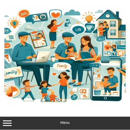
Skip
to
content
Menu