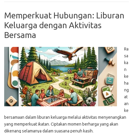
Memperkuat Hubungan: Liburan
Keluarga dengan Aktivitas
Bersama
Ra
sa
ka
n
ke
ha
ng
at
an
ke
bersamaan dalam liburan keluarga melalui aktivitas menyenangkan
yang memperkuat ikatan. Ciptakan momen berharga yang akan
dikenang selamanya dalam suasana penuh kasih.