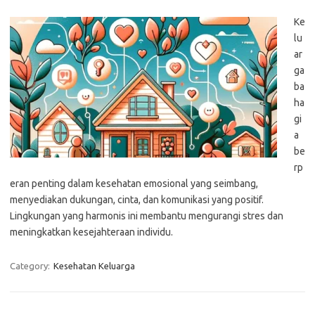
Ke
lu
ar
ga
ba
ha
gi
a
be
rp
eran penting dalam kesehatan emosional yang seimbang,
menyediakan dukungan, cinta, dan komunikasi yang positif.
Lingkungan yang harmonis ini membantu mengurangi stres dan
meningkatkan kesejahteraan individu.
Category:
Kesehatan Keluarga