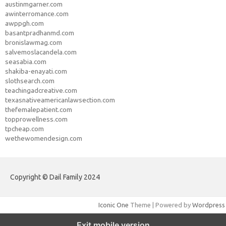
austinmgarner.com
awinterromance.com
awppgh.com
basantpradhanmd.com
bronislawmag.com
salvemoslacandela.com
seasabia.com
shakiba-enayati.com
slothsearch.com
teachingadcreative.com
texasnativeamericanlawsection.com
thefemalepatient.com
topprowellness.com
tpcheap.com
wethewomendesign.com
Copyright © Dail Family 2024
Iconic One
Theme | Powered by
Wordpress
Exit mobile version