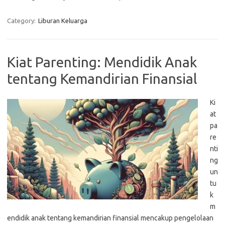
Category:
Liburan Keluarga
Kiat Parenting: Mendidik Anak
tentang Kemandirian Finansial
Ki
at
pa
re
nti
ng
un
tu
k
m
endidik anak tentang kemandirian finansial mencakup pengelolaan