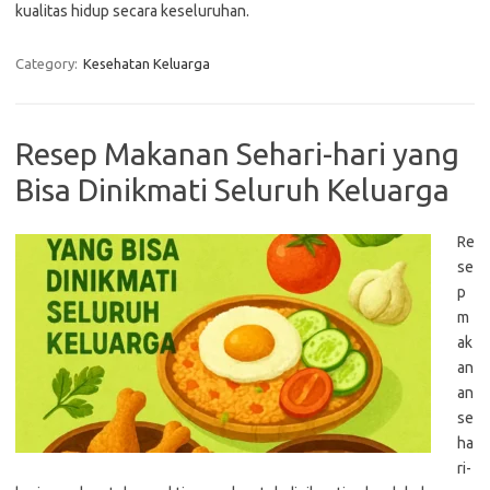
kualitas hidup secara keseluruhan.
Category:
Kesehatan Keluarga
Resep Makanan Sehari-hari yang
Bisa Dinikmati Seluruh Keluarga
Re
se
p
m
ak
an
an
se
ha
ri-