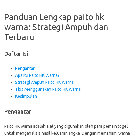
Panduan Lengkap paito hk
warna: Strategi Ampuh dan
Terbaru
Daftar Isi
Pengantar
Apa Itu Paito HK Warna?
Strategi Ampuh Paito HK Warna
Tips Menggunakan Paito HK Warna
Kesimpulan
Pengantar
Paito HK warna adalah alat yang digunakan oleh para pemain togel
untuk menganalisis hasil keluaran angka. Dengan memahami warna