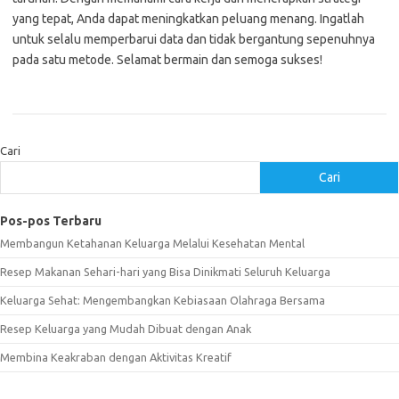
yang tepat, Anda dapat meningkatkan peluang menang. Ingatlah
untuk selalu memperbarui data dan tidak bergantung sepenuhnya
pada satu metode. Selamat bermain dan semoga sukses!
Cari
Cari
Pos-pos Terbaru
Membangun Ketahanan Keluarga Melalui Kesehatan Mental
Resep Makanan Sehari-hari yang Bisa Dinikmati Seluruh Keluarga
Keluarga Sehat: Mengembangkan Kebiasaan Olahraga Bersama
Resep Keluarga yang Mudah Dibuat dengan Anak
Membina Keakraban dengan Aktivitas Kreatif