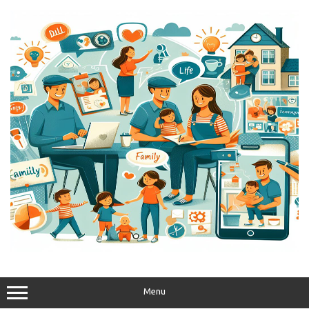
Skip
to
content
Menu