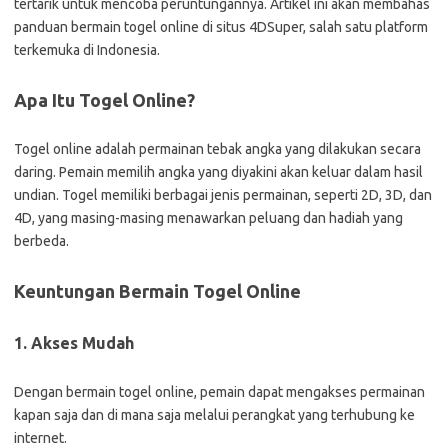
tertarik untuk mencoba peruntungannya. Artikel ini akan membahas
panduan bermain togel online di situs 4DSuper, salah satu platform
terkemuka di Indonesia.
Apa Itu Togel Online?
Togel online adalah permainan tebak angka yang dilakukan secara
daring. Pemain memilih angka yang diyakini akan keluar dalam hasil
undian. Togel memiliki berbagai jenis permainan, seperti 2D, 3D, dan
4D, yang masing-masing menawarkan peluang dan hadiah yang
berbeda.
Keuntungan Bermain Togel Online
1. Akses Mudah
Dengan bermain togel online, pemain dapat mengakses permainan
kapan saja dan di mana saja melalui perangkat yang terhubung ke
internet.