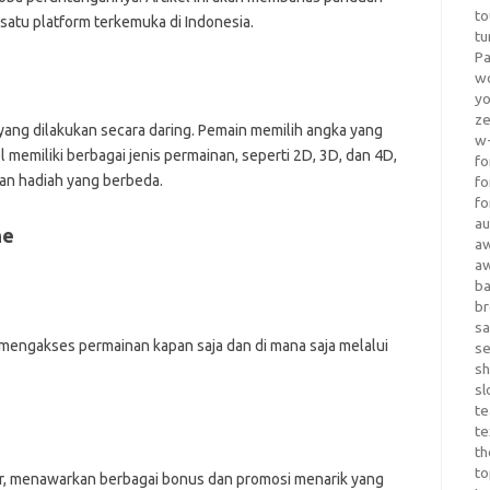
to
 satu platform terkemuka di Indonesia.
tu
Pa
wo
yo
z
yang dilakukan secara daring. Pemain memilih angka yang
w-
l memiliki berbagai jenis permainan, seperti 2D, 3D, dan 4D,
fo
n hadiah yang berbeda.
fo
fo
au
ne
a
a
b
b
sa
mengakses permainan kapan saja dan di mana saja melalui
s
sh
sl
te
te
th
t
er, menawarkan berbagai bonus dan promosi menarik yang