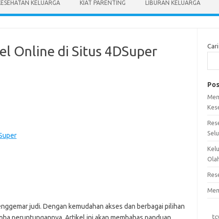
KESEHATAN KELUARGA
KIAT PARENTING
LIBURAN KELUARGA
Cari
l Online di Situs 4DSuper
Pos
Mem
Kes
Res
Sel
DSuper
Kel
Ola
Res
Mem
enggemar judi. Dengan kemudahan akses dan berbagai pilihan
tc
coba peruntungannya. Artikel ini akan membahas panduan