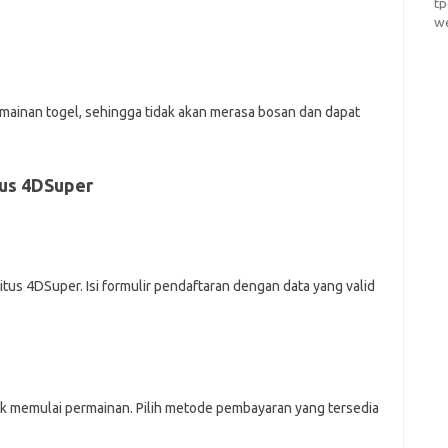
t
w
rmainan togel, sehingga tidak akan merasa bosan dan dapat
tus 4DSuper
tus 4DSuper. Isi formulir pendaftaran dengan data yang valid
tuk memulai permainan. Pilih metode pembayaran yang tersedia