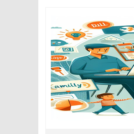
Skip
to
content