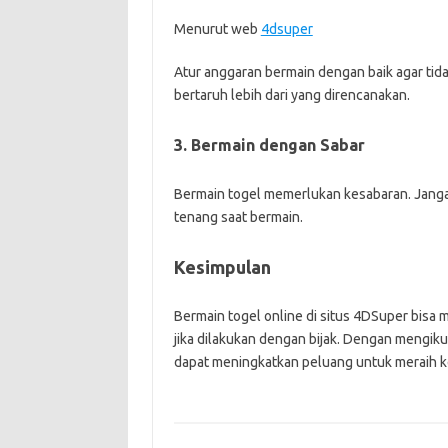
Menurut web
4dsuper
Atur anggaran bermain dengan baik agar tid
bertaruh lebih dari yang direncanakan.
3. Bermain dengan Sabar
Bermain togel memerlukan kesabaran. Jang
tenang saat bermain.
Kesimpulan
Bermain togel online di situs 4DSuper bi
jika dilakukan dengan bijak. Dengan mengiku
dapat meningkatkan peluang untuk meraih 