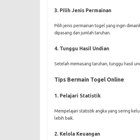
3. Pilih Jenis Permainan
Pilih jenis permainan togel yang ingin dimai
dipasang dan jumlah taruhan.
4. Tunggu Hasil Undian
Setelah memasang taruhan, tunggu hasil und
Tips Bermain Togel Online
1. Pelajari Statistik
Mempelajari statistik angka yang sering ke
lebih baik.
2. Kelola Keuangan