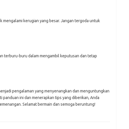
ak mengalami kerugian yang besar. Jangan tergoda untuk
an terburu-buru dalam mengambil keputusan dan tetap
sa menjadi pengalaman yang menyenangkan dan menguntungkan
ti panduan ini dan menerapkan tips yang diberikan, Anda
kemenangan. Selamat bermain dan semoga beruntung!