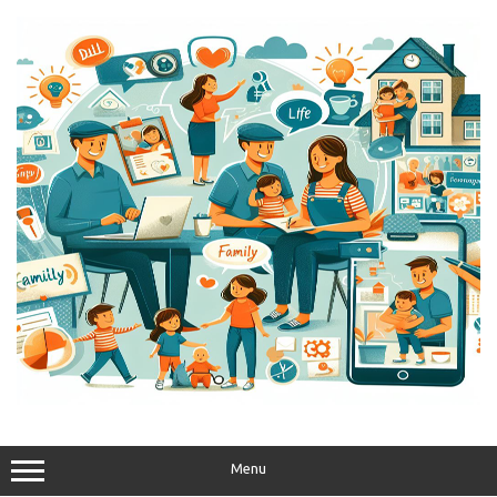
Skip
to
content
Menu