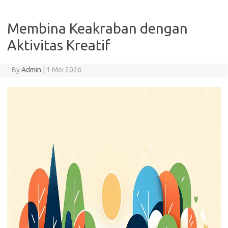
Membina Keakraban dengan
Aktivitas Kreatif
By
Admin
|
1 Mei 2026