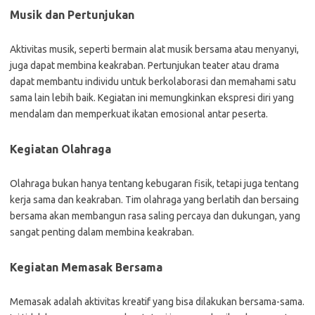
Musik dan Pertunjukan
Aktivitas musik, seperti bermain alat musik bersama atau menyanyi,
juga dapat membina keakraban. Pertunjukan teater atau drama
dapat membantu individu untuk berkolaborasi dan memahami satu
sama lain lebih baik. Kegiatan ini memungkinkan ekspresi diri yang
mendalam dan memperkuat ikatan emosional antar peserta.
Kegiatan Olahraga
Olahraga bukan hanya tentang kebugaran fisik, tetapi juga tentang
kerja sama dan keakraban. Tim olahraga yang berlatih dan bersaing
bersama akan membangun rasa saling percaya dan dukungan, yang
sangat penting dalam membina keakraban.
Kegiatan Memasak Bersama
Memasak adalah aktivitas kreatif yang bisa dilakukan bersama-sama.