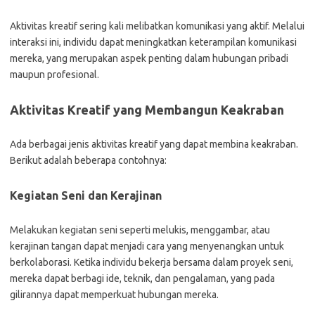
Aktivitas kreatif sering kali melibatkan komunikasi yang aktif. Melalui
interaksi ini, individu dapat meningkatkan keterampilan komunikasi
mereka, yang merupakan aspek penting dalam hubungan pribadi
maupun profesional.
Aktivitas Kreatif yang Membangun Keakraban
Ada berbagai jenis aktivitas kreatif yang dapat membina keakraban.
Berikut adalah beberapa contohnya:
Kegiatan Seni dan Kerajinan
Melakukan kegiatan seni seperti melukis, menggambar, atau
kerajinan tangan dapat menjadi cara yang menyenangkan untuk
berkolaborasi. Ketika individu bekerja bersama dalam proyek seni,
mereka dapat berbagi ide, teknik, dan pengalaman, yang pada
gilirannya dapat memperkuat hubungan mereka.