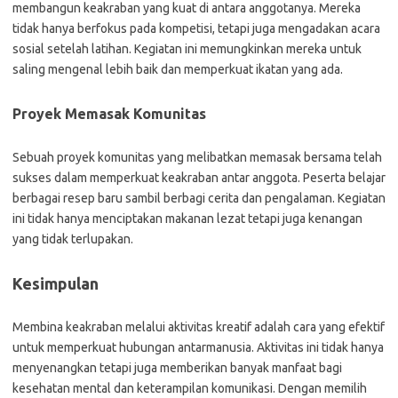
membangun keakraban yang kuat di antara anggotanya. Mereka
tidak hanya berfokus pada kompetisi, tetapi juga mengadakan acara
sosial setelah latihan. Kegiatan ini memungkinkan mereka untuk
saling mengenal lebih baik dan memperkuat ikatan yang ada.
Proyek Memasak Komunitas
Sebuah proyek komunitas yang melibatkan memasak bersama telah
sukses dalam memperkuat keakraban antar anggota. Peserta belajar
berbagai resep baru sambil berbagi cerita dan pengalaman. Kegiatan
ini tidak hanya menciptakan makanan lezat tetapi juga kenangan
yang tidak terlupakan.
Kesimpulan
Membina keakraban melalui aktivitas kreatif adalah cara yang efektif
untuk memperkuat hubungan antarmanusia. Aktivitas ini tidak hanya
menyenangkan tetapi juga memberikan banyak manfaat bagi
kesehatan mental dan keterampilan komunikasi. Dengan memilih