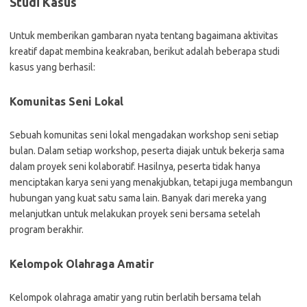
Studi Kasus
Untuk memberikan gambaran nyata tentang bagaimana aktivitas
kreatif dapat membina keakraban, berikut adalah beberapa studi
kasus yang berhasil:
Komunitas Seni Lokal
Sebuah komunitas seni lokal mengadakan workshop seni setiap
bulan. Dalam setiap workshop, peserta diajak untuk bekerja sama
dalam proyek seni kolaboratif. Hasilnya, peserta tidak hanya
menciptakan karya seni yang menakjubkan, tetapi juga membangun
hubungan yang kuat satu sama lain. Banyak dari mereka yang
melanjutkan untuk melakukan proyek seni bersama setelah
program berakhir.
Kelompok Olahraga Amatir
Kelompok olahraga amatir yang rutin berlatih bersama telah