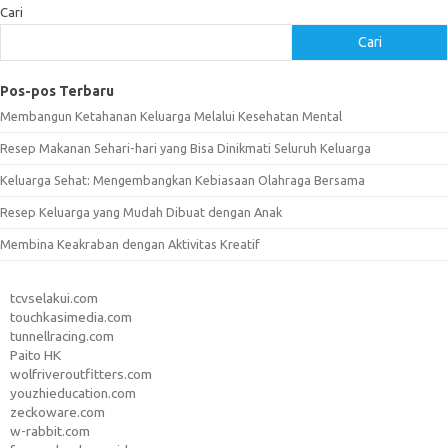
Cari
Cari
Pos-pos Terbaru
Membangun Ketahanan Keluarga Melalui Kesehatan Mental
Resep Makanan Sehari-hari yang Bisa Dinikmati Seluruh Keluarga
Keluarga Sehat: Mengembangkan Kebiasaan Olahraga Bersama
Resep Keluarga yang Mudah Dibuat dengan Anak
Membina Keakraban dengan Aktivitas Kreatif
tcvselakui.com
touchkasimedia.com
tunnellracing.com
Paito HK
wolfriveroutfitters.com
youzhieducation.com
zeckoware.com
w-rabbit.com