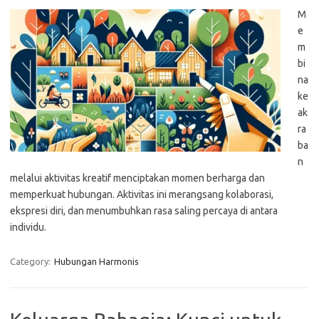
M
e
m
bi
na
ke
ak
ra
ba
n
melalui aktivitas kreatif menciptakan momen berharga dan
memperkuat hubungan. Aktivitas ini merangsang kolaborasi,
ekspresi diri, dan menumbuhkan rasa saling percaya di antara
individu.
Category:
Hubungan Harmonis