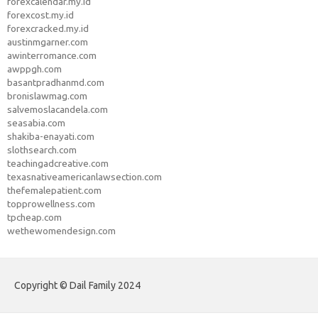
forexcalendar.my.id
forexcost.my.id
forexcracked.my.id
austinmgarner.com
awinterromance.com
awppgh.com
basantpradhanmd.com
bronislawmag.com
salvemoslacandela.com
seasabia.com
shakiba-enayati.com
slothsearch.com
teachingadcreative.com
texasnativeamericanlawsection.com
thefemalepatient.com
topprowellness.com
tpcheap.com
wethewomendesign.com
Copyright © Dail Family 2024