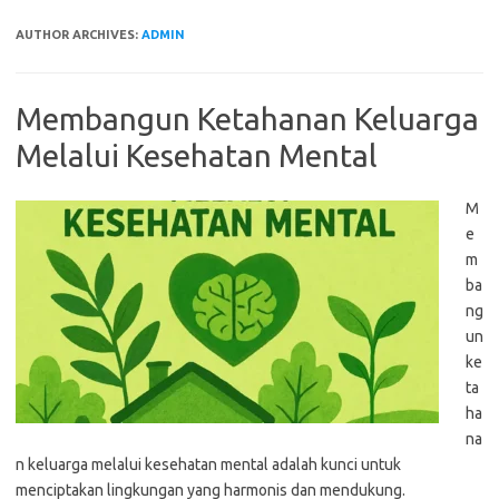
AUTHOR ARCHIVES:
ADMIN
Membangun Ketahanan Keluarga
Melalui Kesehatan Mental
M
e
m
ba
ng
un
ke
ta
ha
na
n keluarga melalui kesehatan mental adalah kunci untuk
menciptakan lingkungan yang harmonis dan mendukung.