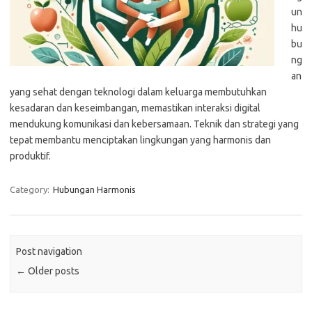
un
hu
bu
ng
an
yang sehat dengan teknologi dalam keluarga membutuhkan
kesadaran dan keseimbangan, memastikan interaksi digital
mendukung komunikasi dan kebersamaan. Teknik dan strategi yang
tepat membantu menciptakan lingkungan yang harmonis dan
produktif.
Category:
Hubungan Harmonis
Post navigation
←
Older posts