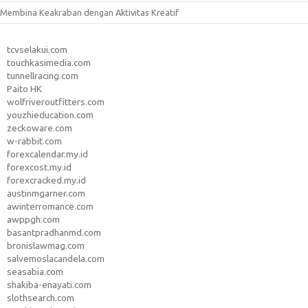
Membina Keakraban dengan Aktivitas Kreatif
tcvselakui.com
touchkasimedia.com
tunnellracing.com
Paito HK
wolfriveroutfitters.com
youzhieducation.com
zeckoware.com
w-rabbit.com
forexcalendar.my.id
forexcost.my.id
forexcracked.my.id
austinmgarner.com
awinterromance.com
awppgh.com
basantpradhanmd.com
bronislawmag.com
salvemoslacandela.com
seasabia.com
shakiba-enayati.com
slothsearch.com