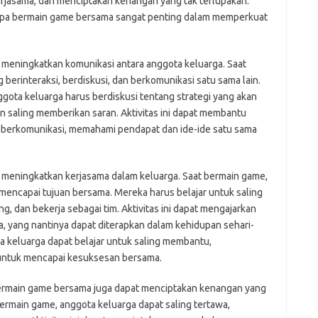
erjasama, dan menciptakan kenangan yang tak terlupakan.
gapa bermain game bersama sangat penting dalam memperkuat
meningkatkan komunikasi antara anggota keluarga. Saat
berinteraksi, berdiskusi, dan berkomunikasi satu sama lain.
gota keluarga harus berdiskusi tentang strategi yang akan
 saling memberikan saran. Aktivitas ini dapat membantu
m berkomunikasi, memahami pendapat dan ide-ide satu sama
t meningkatkan kerjasama dalam keluarga. Saat bermain game,
mencapai tujuan bersama. Mereka harus belajar untuk saling
 dan bekerja sebagai tim. Aktivitas ini dapat mengajarkan
ga, yang nantinya dapat diterapkan dalam kehidupan sehari-
 keluarga dapat belajar untuk saling membantu,
untuk mencapai kesuksesan bersama.
bermain game bersama juga dapat menciptakan kenangan yang
bermain game, anggota keluarga dapat saling tertawa,