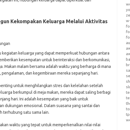
wo
yo
z
un Kekompakan Keluarga Melalui Aktivitas
w-
fo
fo
fo
au
a
 kegiatan keluarga yang dapat memperkuat hubungan antara
a
b
 memberikan kesempatan untuk berinteraksi dan berkomunikasi,
b
a. Makan malam bersama adalah waktu yang berharga di mana
sa
ta, pengalaman, dan kegembiraan mereka sepanjang hari.
s
sh
nting untuk menghilangkan stres dan kelelahan setelah
sl
eluarga berkumpul di meja makan, mereka dapat saling berbagi
te
te
jang hari. Ini adalah kesempatan yang baik untuk
th
an dukungan emosional. Dalam suasana yang santai dan
t
h terhubung satu sama lain.
t
w
akan waktu yang tepat untuk memperkenalkan nilai-nilai