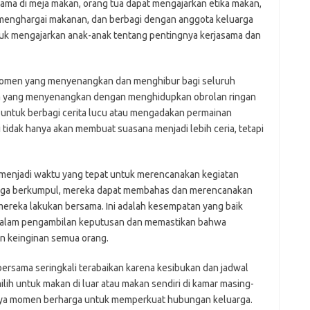
ama di meja makan, orang tua dapat mengajarkan etika makan,
 menghargai makanan, dan berbagi dengan anggota keluarga
ntuk mengajarkan anak-anak tentang pentingnya kerjasama dan
momen yang menyenangkan dan menghibur bagi seluruh
a yang menyenangkan dengan menghidupkan obrolan ringan
 untuk berbagi cerita lucu atau mengadakan permainan
 tidak hanya akan membuat suasana menjadi lebih ceria, tetapi
 menjadi waktu yang tepat untuk merencanakan kegiatan
uarga berkumpul, mereka dapat membahas dan merencanakan
in mereka lakukan bersama. Ini adalah kesempatan yang baik
dalam pengambilan keputusan dan memastikan bahwa
an keinginan semua orang.
ersama seringkali terabaikan karena kesibukan dan jadwal
lih untuk makan di luar atau makan sendiri di kamar masing-
gnya momen berharga untuk memperkuat hubungan keluarga.