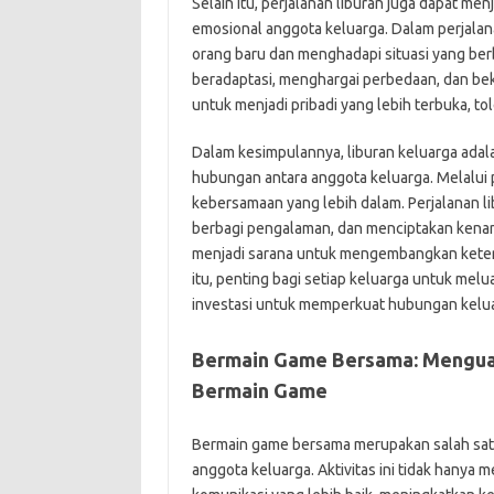
Selain itu, perjalanan liburan juga dapat m
emosional anggota keluarga. Dalam perjalana
orang baru dan menghadapi situasi yang berb
beradaptasi, menghargai perbedaan, dan bek
untuk menjadi pribadi yang lebih terbuka, to
Dalam kesimpulannya, liburan keluarga ada
hubungan antara anggota keluarga. Melalui p
kebersamaan yang lebih dalam. Perjalanan 
berbagi pengalaman, dan menciptakan kenanga
menjadi sarana untuk mengembangkan ketera
itu, penting bagi setiap keluarga untuk mel
investasi untuk memperkuat hubungan kelua
Bermain Game Bersama: Menguat
Bermain Game
Bermain game bersama merupakan salah sat
anggota keluarga. Aktivitas ini tidak hany