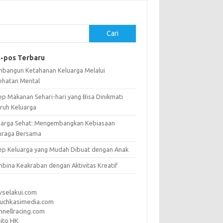
Cari
-pos Terbaru
bangun Ketahanan Keluarga Melalui
ehatan Mental
ep Makanan Sehari-hari yang Bisa Dinikmati
uruh Keluarga
uarga Sehat: Mengembangkan Kebiasaan
hraga Bersama
ep Keluarga yang Mudah Dibuat dengan Anak
bina Keakraban dengan Aktivitas Kreatif
vselakui.com
uchkasimedia.com
nnellracing.com
ito HK