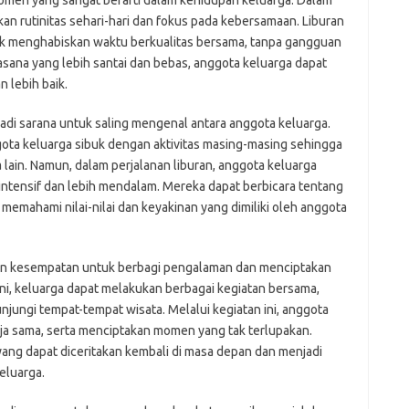
kan rutinitas sehari-hari dan fokus pada kebersamaan. Liburan
k menghabiskan waktu berkualitas bersama, tanpa gangguan
asana yang lebih santai dan bebas, anggota keluarga dapat
 lebih baik.
njadi sarana untuk saling mengenal antara anggota keluarga.
gota keluarga sibuk dengan aktivitas masing-masing sehingga
lain. Namun, dalam perjalanan liburan, anggota keluarga
ntensif dan lebih mendalam. Mereka dapat berbicara tentang
 memahami nilai-nilai dan keyakinan yang dimiliki oleh anggota
ikan kesempatan untuk berbagi pengalaman dan menciptakan
ni, keluarga dapat melakukan berbagai kegiatan bersama,
njungi tempat-tempat wisata. Melalui kegiatan ini, anggota
ja sama, serta menciptakan momen yang tak terlupakan.
yang dapat diceritakan kembali di masa depan dan menjadi
eluarga.