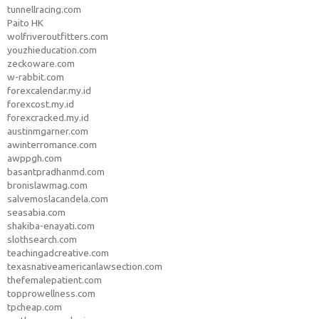
tunnellracing.com
Paito HK
wolfriveroutfitters.com
youzhieducation.com
zeckoware.com
w-rabbit.com
forexcalendar.my.id
forexcost.my.id
forexcracked.my.id
austinmgarner.com
awinterromance.com
awppgh.com
basantpradhanmd.com
bronislawmag.com
salvemoslacandela.com
seasabia.com
shakiba-enayati.com
slothsearch.com
teachingadcreative.com
texasnativeamericanlawsection.com
thefemalepatient.com
topprowellness.com
tpcheap.com