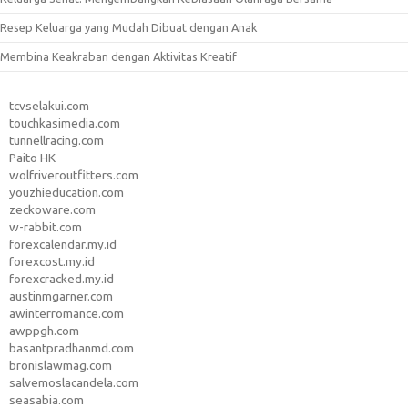
Resep Keluarga yang Mudah Dibuat dengan Anak
Membina Keakraban dengan Aktivitas Kreatif
tcvselakui.com
touchkasimedia.com
tunnellracing.com
Paito HK
wolfriveroutfitters.com
youzhieducation.com
zeckoware.com
w-rabbit.com
forexcalendar.my.id
forexcost.my.id
forexcracked.my.id
austinmgarner.com
awinterromance.com
awppgh.com
basantpradhanmd.com
bronislawmag.com
salvemoslacandela.com
seasabia.com