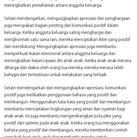
meningkatkan pemahaman antara anggota keluarga.
Selain mendengarkan, mengungkapkan apresiasi dan penghargaan
juga merupakan bagian penting dari komunikasi positif dalam
keluarga. Ketika anggota keluarga saling menghargai dan
menghormati satu sama lain, mereka menciptakan iklim yang positif
dan mendukung. Mengungkapkan apresiasi juga membantu
memperkuat ikatan emosional antara anggota keluarga dan
meningkatkan kepercayaan diri anak-anak. Ketika anak-anak merasa
dihargai dan diakui oleh orang tua mereka, mereka merasa lebih
bahagia dan termotivasi untuk melakukan yang terbaik.
Selain mendengarkan dan mengungkapkan apresiasi, komunikasi
positif juga melibatkan penggunaan bahasa yang positif dan
membangun. Menggunakan kata-kata yang positif dan membangun
membantu menciptakan lingkungan yang aman dan nyaman bagi
anak-anak. Ini juga membantu mengembangkan pola pikir yang
positif dan optimis pada anak-anak. Ketika orang tua menggunakan
bahasa yang positif dan membangun, mereka memberikan contoh