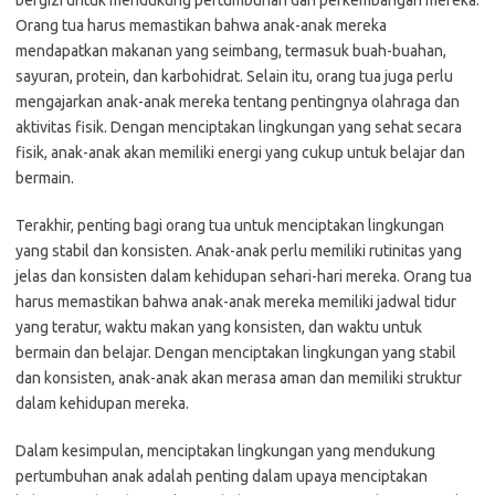
bergizi untuk mendukung pertumbuhan dan perkembangan mereka.
Orang tua harus memastikan bahwa anak-anak mereka
mendapatkan makanan yang seimbang, termasuk buah-buahan,
sayuran, protein, dan karbohidrat. Selain itu, orang tua juga perlu
mengajarkan anak-anak mereka tentang pentingnya olahraga dan
aktivitas fisik. Dengan menciptakan lingkungan yang sehat secara
fisik, anak-anak akan memiliki energi yang cukup untuk belajar dan
bermain.
Terakhir, penting bagi orang tua untuk menciptakan lingkungan
yang stabil dan konsisten. Anak-anak perlu memiliki rutinitas yang
jelas dan konsisten dalam kehidupan sehari-hari mereka. Orang tua
harus memastikan bahwa anak-anak mereka memiliki jadwal tidur
yang teratur, waktu makan yang konsisten, dan waktu untuk
bermain dan belajar. Dengan menciptakan lingkungan yang stabil
dan konsisten, anak-anak akan merasa aman dan memiliki struktur
dalam kehidupan mereka.
Dalam kesimpulan, menciptakan lingkungan yang mendukung
pertumbuhan anak adalah penting dalam upaya menciptakan