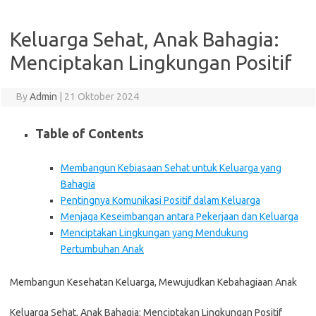
Keluarga Sehat, Anak Bahagia:
Menciptakan Lingkungan Positif
By
Admin
|
21 Oktober 2024
Table of Contents
Membangun Kebiasaan Sehat untuk Keluarga yang
Bahagia
Pentingnya Komunikasi Positif dalam Keluarga
Menjaga Keseimbangan antara Pekerjaan dan Keluarga
Menciptakan Lingkungan yang Mendukung
Pertumbuhan Anak
Membangun Kesehatan Keluarga, Mewujudkan Kebahagiaan Anak
Keluarga Sehat, Anak Bahagia: Menciptakan Lingkungan Positif