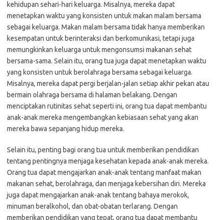
kehidupan sehari-hari keluarga. Misalnya, mereka dapat
menetapkan waktu yang konsisten untuk makan malam bersama
sebagai keluarga. Makan malam bersama tidak hanya memberikan
kesempatan untuk berinteraksi dan berkomunikasi, tetapi juga
memungkinkan keluarga untuk mengonsumsi makanan sehat
bersama-sama. Selain itu, orang tua juga dapat menetapkan waktu
yang konsisten untuk berolahraga bersama sebagai keluarga.
Misalnya, mereka dapat pergi berjalan-jalan setiap akhir pekan atau
bermain olahraga bersama di halaman belakang. Dengan
menciptakan rutinitas sehat seperti ini, orang tua dapat membantu
anak-anak mereka mengembangkan kebiasaan sehat yang akan
mereka bawa sepanjang hidup mereka.
Selain itu, penting bagi orang tua untuk memberikan pendidikan
tentang pentingnya menjaga kesehatan kepada anak-anak mereka.
Orang tua dapat mengajarkan anak-anak tentang manfaat makan
makanan sehat, berolahraga, dan menjaga kebersihan diri. Mereka
juga dapat mengajarkan anak-anak tentang bahaya merokok,
minuman beralkohol, dan obat-obatan terlarang. Dengan
memberikan pendidikan yang tepat, orang tua dapat membantu