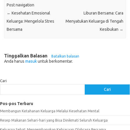
Post navigation
←
Kesehatan Emosional
Liburan Bersama: Cara
Keluarga: Mengelola Stres
Menyatukan Keluarga di Tengah
Bersama
Kesibukan
→
Tinggalkan Balasan
Batalkan balasan
Anda harus
masuk
untuk berkomentar.
Cari
Cari
Pos-pos Terbaru
Membangun Ketahanan Keluarga Melalui Kesehatan Mental
Resep Makanan Sehari-hari yang Bisa Dinikmati Seluruh Keluarga
Keluarga Sehat: Mengembangkan Kebiasaan Olahraga Bersama