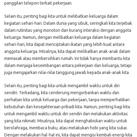
panggilan telepon terkait pekerjaan.
Selain itu, penting bagi kita untuk melibatkan keluarga dalam
kegiatan sehari-hari. Dalam dunia yang sibuk, seringkali kita terjebak
dalam rutinitas yang monoton dan kurang interaksi dengan anggota
keluarga. Namun, dengan melibatkan keluarga dalam kegiatan
sehari-hari, kita dapat menciptakan ikatan yang lebih kuat antara
anggota keluarga. Misalnya, kita dapat melibatkan anak-anak dalam
memasak atau membersihkan rumah. Ini tidak hanya membantu kita
dalam menjaga keseimbangan antara pekerjaan dan keluarga, tetapi
juga mengajarkan nilai-nilai tanggung jawab kepada anak-anak kita.
Selain itu, penting bagi kita untuk mengambil waktu untuk diri
sendiri. Terkadang, kita cenderung mengorbankan waktu dan
perhatian kita untuk keluarga dan pekerjaan, tanpa memperhatikan
kebutuhan dan kesejahteraan pribadi kita. Namun, penting bagi kita
untuk mengambil waktu untuk diri sendiri dan melakukan aktivitas
yang kita nikmati. Misalnya, kita dapat menghabiskan waktu untuk
berolahraga, membaca buku, atau melakukan hobi yang kita sukai.
Dengan melakukan hal-hal ini, kita dapat mengisi kembali energi kita