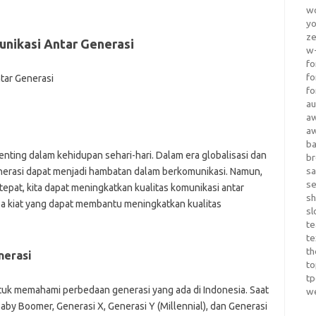
wo
yo
z
unikasi Antar Generasi
w-
fo
fo
fo
au
a
a
b
enting dalam kehidupan sehari-hari. Dalam era globalisasi dan
b
sa
nerasi dapat menjadi hambatan dalam berkomunikasi. Namun,
s
epat, kita dapat meningkatkan kualitas komunikasi antar
sh
pa kiat yang dapat membantu meningkatkan kualitas
sl
te
te
th
nerasi
t
t
tuk memahami perbedaan generasi yang ada di Indonesia. Saat
w
aby Boomer, Generasi X, Generasi Y (Millennial), dan Generasi