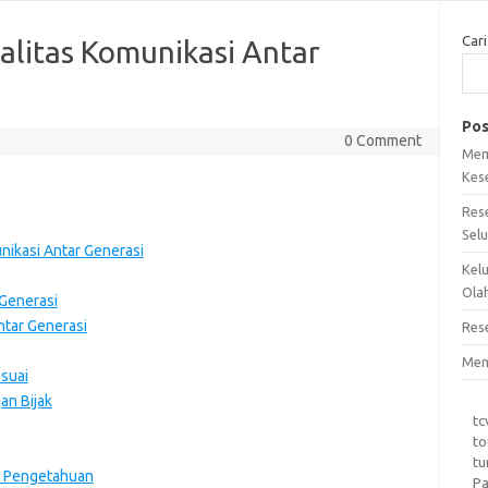
Cari
alitas Komunikasi Antar
Pos
0 Comment
Mem
Kes
Res
Sel
nikasi Antar Generasi
Kel
Ola
Generasi
ntar Generasi
Res
Mem
suai
an Bijak
tc
to
tu
n Pengetahuan
Pa