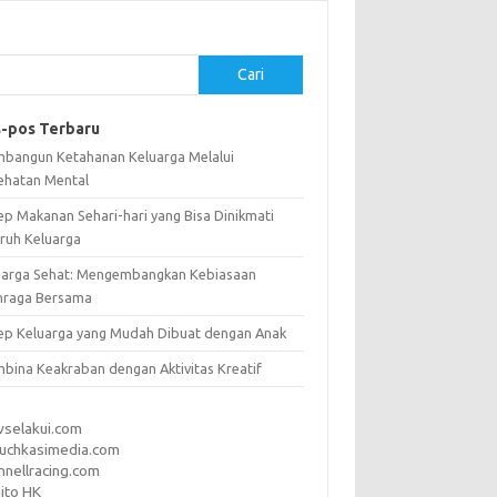
Cari
-pos Terbaru
bangun Ketahanan Keluarga Melalui
ehatan Mental
ep Makanan Sehari-hari yang Bisa Dinikmati
uruh Keluarga
uarga Sehat: Mengembangkan Kebiasaan
hraga Bersama
ep Keluarga yang Mudah Dibuat dengan Anak
bina Keakraban dengan Aktivitas Kreatif
vselakui.com
uchkasimedia.com
nnellracing.com
ito HK