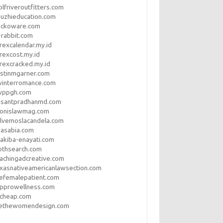
lfriveroutfitters.com
uzhieducation.com
eckoware.com
rabbit.com
rexcalendar.my.id
rexcost.my.id
rexcracked.my.id
stinmgarner.com
winterromance.com
wppgh.com
asantpradhanmd.com
ronislawmag.com
lvemoslacandela.com
easabia.com
akiba-enayati.com
othsearch.com
achingadcreative.com
xasnativeamericanlawsection.com
efemalepatient.com
opprowellness.com
pcheap.com
ethewomendesign.com