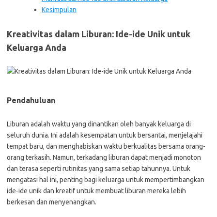
Kesimpulan
Kreativitas dalam Liburan: Ide-ide Unik untuk
Keluarga Anda
Pendahuluan
Liburan adalah waktu yang dinantikan oleh banyak keluarga di
seluruh dunia. Ini adalah kesempatan untuk bersantai, menjelajahi
tempat baru, dan menghabiskan waktu berkualitas bersama orang-
orang terkasih. Namun, terkadang liburan dapat menjadi monoton
dan terasa seperti rutinitas yang sama setiap tahunnya. Untuk
mengatasi hal ini, penting bagi keluarga untuk mempertimbangkan
ide-ide unik dan kreatif untuk membuat liburan mereka lebih
berkesan dan menyenangkan.