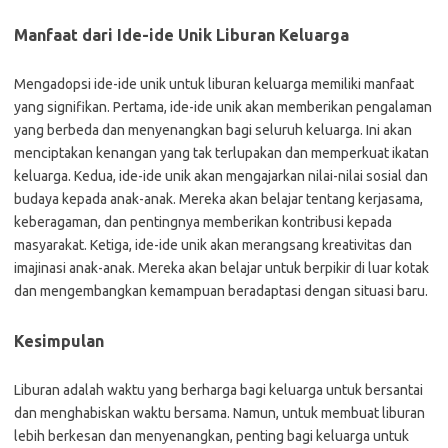
Manfaat dari Ide-ide Unik Liburan Keluarga
Mengadopsi ide-ide unik untuk liburan keluarga memiliki manfaat
yang signifikan. Pertama, ide-ide unik akan memberikan pengalaman
yang berbeda dan menyenangkan bagi seluruh keluarga. Ini akan
menciptakan kenangan yang tak terlupakan dan memperkuat ikatan
keluarga. Kedua, ide-ide unik akan mengajarkan nilai-nilai sosial dan
budaya kepada anak-anak. Mereka akan belajar tentang kerjasama,
keberagaman, dan pentingnya memberikan kontribusi kepada
masyarakat. Ketiga, ide-ide unik akan merangsang kreativitas dan
imajinasi anak-anak. Mereka akan belajar untuk berpikir di luar kotak
dan mengembangkan kemampuan beradaptasi dengan situasi baru.
Kesimpulan
Liburan adalah waktu yang berharga bagi keluarga untuk bersantai
dan menghabiskan waktu bersama. Namun, untuk membuat liburan
lebih berkesan dan menyenangkan, penting bagi keluarga untuk