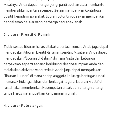
Misalnya, Anda dapat mengunjungi panti asuhan atau membantu
membersihkan pantai setempat. Selain memberikan kontribusi
positif kepada masyarakat, liburan volontir juga akan memberikan
pengalaman belajar yang berharga bagi anak-anak.
3. Liburan Kreatif di Rumah
Tidak semua liburan harus dilakukan di luar rumah. Anda juga dapat
mengadakan liburan kreatif di rumah sendiri. Misalnya, Anda dapat
mengadakan “liburan di dalam” di mana Anda dan keluarga
berpakaian seperti sedang berlibur di destinasi impian Anda dan
melakukan aktivitas yang terkait. Anda juga dapat mengadakan
“liburan kuliner” di mana setiap anggota keluarga bertugas untuk
memasak hidangan khas dari berbagai negara. Liburan kreatif di
rumah akan memberikan kesempatan untuk bersenang-senang
tanpa harus meninggalkan kenyamanan rumah.
4. Liburan Petualangan