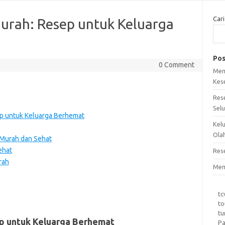
Cari
urah: Resep untuk Keluarga
Pos
0 Comment
Mem
Kes
Res
Sel
p untuk Keluarga Berhemat
Kel
Ola
 Murah dan Sehat
ehat
Res
rah
Mem
tc
to
tu
p untuk Keluarga Berhemat
Pa