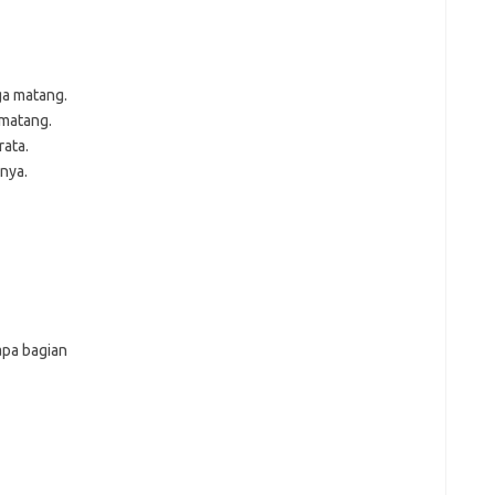
ga matang.
 matang.
ata.
nya.
apa bagian