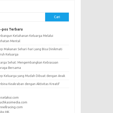
Cari
-pos Terbaru
bangun Ketahanan Keluarga Melalui
ehatan Mental
ep Makanan Sehari-hari yang Bisa Dinikmati
uruh Keluarga
uarga Sehat: Mengembangkan Kebiasaan
hraga Bersama
ep Keluarga yang Mudah Dibuat dengan Anak
bina Keakraban dengan Aktivitas Kreatif
vselakui.com
uchkasimedia.com
nnellracing.com
ito HK