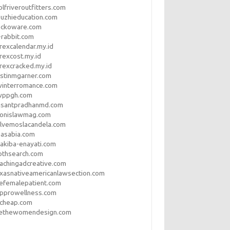
lfriveroutfitters.com
uzhieducation.com
eckoware.com
rabbit.com
rexcalendar.my.id
rexcost.my.id
rexcracked.my.id
stinmgarner.com
winterromance.com
wppgh.com
asantpradhanmd.com
ronislawmag.com
lvemoslacandela.com
easabia.com
akiba-enayati.com
othsearch.com
achingadcreative.com
xasnativeamericanlawsection.com
efemalepatient.com
opprowellness.com
pcheap.com
ethewomendesign.com