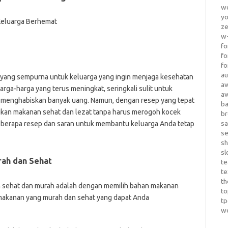
wo
yo
z
w-
fo
fo
fo
au
yang sempurna untuk keluarga yang ingin menjaga kesehatan
a
rga-harga yang terus meningkat, seringkali sulit untuk
a
a menghabiskan banyak uang. Namun, dengan resep yang tepat
b
jikan makanan sehat dan lezat tanpa harus merogoh kocek
b
sa
 beberapa resep dan saran untuk membantu keluarga Anda tetap
s
sh
sl
rah dan Sehat
te
te
th
 sehat dan murah adalah dengan memilih bahan makanan
t
 makanan yang murah dan sehat yang dapat Anda
t
w