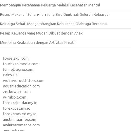
Membangun Ketahanan Keluarga Melalui Kesehatan Mental
Resep Makanan Sehari-hari yang Bisa Dinikmati Seluruh Keluarga
Keluarga Sehat: Mengembangkan Kebiasaan Olahraga Bersama
Resep Keluarga yang Mudah Dibuat dengan Anak
Membina Keakraban dengan Aktivitas Kreatif
tcvselakui.com
touchkasimedia.com
tunnellracing.com
Paito HK
wolfriveroutfitters.com
youzhieducation.com
zeckoware.com
w-rabbit.com
forexcalendar.my.id
forexcost.my.id
forexcracked.my.id
austinmgarner.com
awinterromance.com
awppgh.com