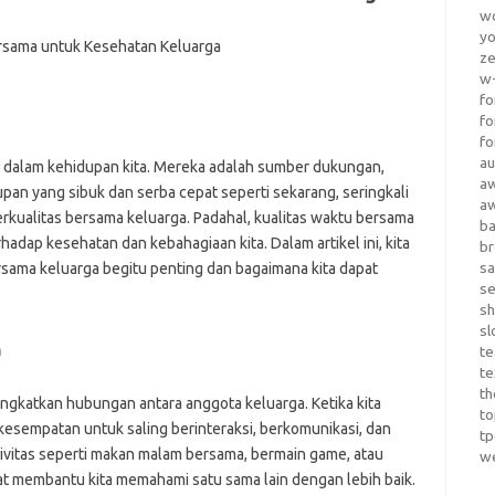
wo
yo
z
w-
fo
fo
fo
au
g dalam kehidupan kita. Mereka adalah sumber dukungan,
a
pan yang sibuk dan serba cepat seperti sekarang, seringkali
a
rkualitas bersama keluarga. Padahal, kualitas waktu bersama
b
hadap kesehatan dan kebahagiaan kita. Dalam artikel ini, kita
b
sa
ama keluarga begitu penting dan bagaimana kita dapat
s
sh
sl
n
te
te
th
ngkatkan hubungan antara anggota keluarga. Ketika kita
t
kesempatan untuk saling berinteraksi, berkomunikasi, dan
t
ivitas seperti makan malam bersama, bermain game, atau
w
apat membantu kita memahami satu sama lain dengan lebih baik.