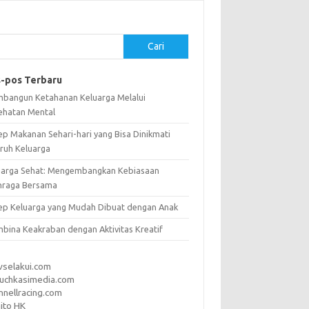
Cari
-pos Terbaru
bangun Ketahanan Keluarga Melalui
ehatan Mental
ep Makanan Sehari-hari yang Bisa Dinikmati
uruh Keluarga
uarga Sehat: Mengembangkan Kebiasaan
hraga Bersama
ep Keluarga yang Mudah Dibuat dengan Anak
bina Keakraban dengan Aktivitas Kreatif
vselakui.com
uchkasimedia.com
nnellracing.com
ito HK