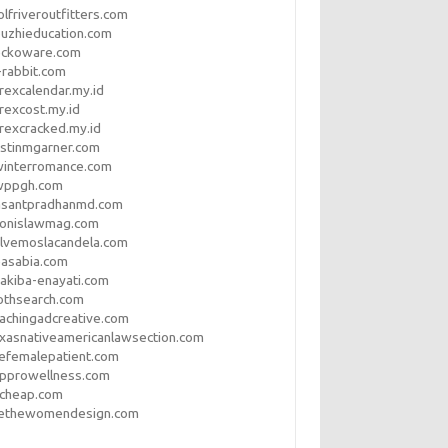
lfriveroutfitters.com
uzhieducation.com
eckoware.com
rabbit.com
rexcalendar.my.id
rexcost.my.id
rexcracked.my.id
stinmgarner.com
winterromance.com
wppgh.com
asantpradhanmd.com
ronislawmag.com
lvemoslacandela.com
easabia.com
akiba-enayati.com
othsearch.com
achingadcreative.com
xasnativeamericanlawsection.com
efemalepatient.com
opprowellness.com
pcheap.com
ethewomendesign.com