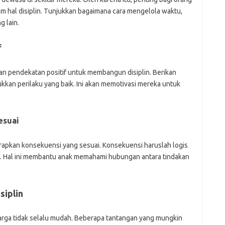
m hal disiplin. Tunjukkan bagaimana cara mengelola waktu,
 lain.
f
n pendekatan positif untuk membangun disiplin. Berikan
kkan perilaku yang baik. Ini akan memotivasi mereka untuk
esuai
erapkan konsekuensi yang sesuai. Konsekuensi haruslah logis
n. Hal ini membantu anak memahami hubungan antara tindakan
iplin
arga tidak selalu mudah. Beberapa tantangan yang mungkin