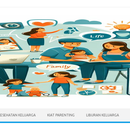
KESEHATAN KELUARGA
KIAT PARENTING
LIBURAN KELUARGA