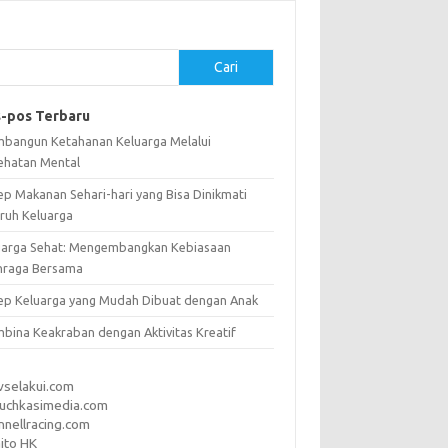
Cari
-pos Terbaru
bangun Ketahanan Keluarga Melalui
ehatan Mental
ep Makanan Sehari-hari yang Bisa Dinikmati
uruh Keluarga
uarga Sehat: Mengembangkan Kebiasaan
hraga Bersama
ep Keluarga yang Mudah Dibuat dengan Anak
bina Keakraban dengan Aktivitas Kreatif
vselakui.com
uchkasimedia.com
nnellracing.com
ito HK