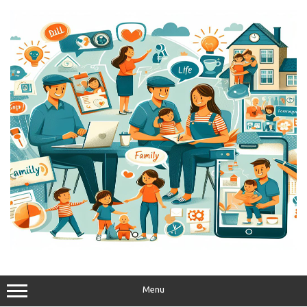
Skip
to
content
Menu