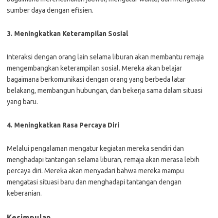
sumber daya dengan efisien.
3. Meningkatkan Keterampilan Sosial
Interaksi dengan orang lain selama liburan akan membantu remaja
mengembangkan keterampilan sosial. Mereka akan belajar
bagaimana berkomunikasi dengan orang yang berbeda latar
belakang, membangun hubungan, dan bekerja sama dalam situasi
yang baru.
4. Meningkatkan Rasa Percaya Diri
Melalui pengalaman mengatur kegiatan mereka sendiri dan
menghadapi tantangan selama liburan, remaja akan merasa lebih
percaya diri. Mereka akan menyadari bahwa mereka mampu
mengatasi situasi baru dan menghadapi tantangan dengan
keberanian.
Kesimpulan