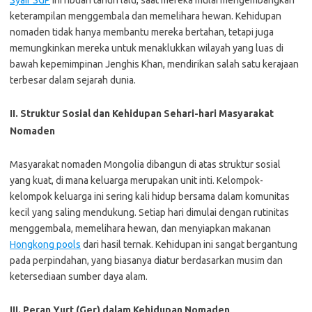
Syair SGP
ini ribuan tahun lalu, saat mereka mulai mengembangkan
keterampilan menggembala dan memelihara hewan. Kehidupan
nomaden tidak hanya membantu mereka bertahan, tetapi juga
memungkinkan mereka untuk menaklukkan wilayah yang luas di
bawah kepemimpinan Jenghis Khan, mendirikan salah satu kerajaan
terbesar dalam sejarah dunia.
II. Struktur Sosial dan Kehidupan Sehari-hari Masyarakat
Nomaden
Masyarakat nomaden Mongolia dibangun di atas struktur sosial
yang kuat, di mana keluarga merupakan unit inti. Kelompok-
kelompok keluarga ini sering kali hidup bersama dalam komunitas
kecil yang saling mendukung. Setiap hari dimulai dengan rutinitas
menggembala, memelihara hewan, dan menyiapkan makanan
Hongkong pools
dari hasil ternak. Kehidupan ini sangat bergantung
pada perpindahan, yang biasanya diatur berdasarkan musim dan
ketersediaan sumber daya alam.
III. Peran Yurt (Ger) dalam Kehidupan Nomaden