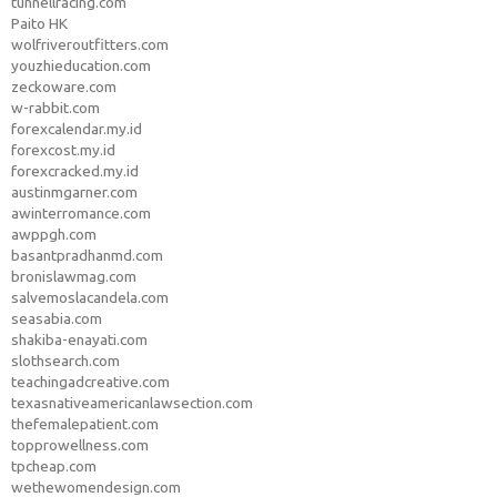
tunnellracing.com
Paito HK
wolfriveroutfitters.com
youzhieducation.com
zeckoware.com
w-rabbit.com
forexcalendar.my.id
forexcost.my.id
forexcracked.my.id
austinmgarner.com
awinterromance.com
awppgh.com
basantpradhanmd.com
bronislawmag.com
salvemoslacandela.com
seasabia.com
shakiba-enayati.com
slothsearch.com
teachingadcreative.com
texasnativeamericanlawsection.com
thefemalepatient.com
topprowellness.com
tpcheap.com
wethewomendesign.com