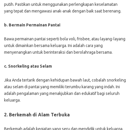
putih. Pastikan untuk menggunakan perlengkapan keselamatan
yang tepat dan mengawasi anak-anak dengan baik saat berenang.
b. Bermain Permainan Pantai
Bawa permainan pantai seperti bola voli, frisbee, atau layang-layang
untuk dimainkan bersama keluarga. Ini adalah cara yang
menyenangkan untuk berinteraksi dan berolahraga bersama.
c. Snorkeling atau Selam
Jika Anda tertarik dengan kehidupan bawah laut, cobalah snorkeling
atau selam di pantai yang memiliki terumbu karang yang indah. Ini
adalah pengalaman yang menakjubkan dan edukatif bagi seluruh
keluarga.
2. Berkemah di Alam Terbuka
Berkemah adalah kegiatan yang seru dan mendidik untuk keluarga.