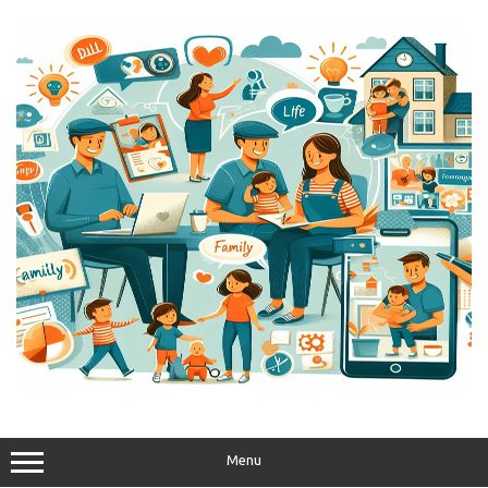
Skip
to
content
Menu