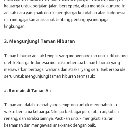
keluarga untuk berjalan-jalan, bersepeda, atau mendaki gunung. Ini
adalah cara yang baik untuk menghargai keindahan alam Indonesia
dan mengajarkan anak-anak tentang pentingnya menjaga
lingkungan.
3. Mengunjungi Taman Hiburan
Taman hiburan adalah tempat yang menyenangkan untuk dikunjungi
oleh keluarga. Indonesia memiliki beberapa taman hiburan yang
menawarkan berbagai wahana dan atraksi yang seru. Beberapa ide
seru untuk mengunjungi taman hiburan termasuk:
a. Bermain di Taman Air
Taman air adalah tempat yang sempurna untuk menghabiskan
waktu bersama keluarga. Nikmati berbagai perosotan air, kolam
renang, dan atraksi lainnya. Pastikan untuk mengikuti aturan
keamanan dan mengawasi anak-anak dengan baik.