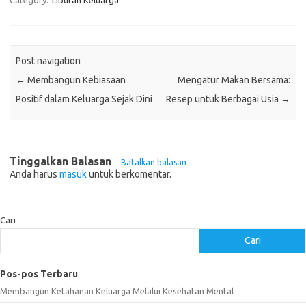
Category:
Liburan Keluarga
Post navigation
←
Membangun Kebiasaan
Mengatur Makan Bersama:
Positif dalam Keluarga Sejak Dini
Resep untuk Berbagai Usia
→
Tinggalkan Balasan
Batalkan balasan
Anda harus
masuk
untuk berkomentar.
Cari
Cari
Pos-pos Terbaru
Membangun Ketahanan Keluarga Melalui Kesehatan Mental