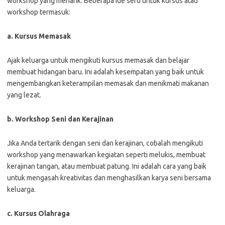
workshop yang menarik. Beberapa ide seru untuk kursus atau
workshop termasuk:
a. Kursus Memasak
Ajak keluarga untuk mengikuti kursus memasak dan belajar
membuat hidangan baru. Ini adalah kesempatan yang baik untuk
mengembangkan keterampilan memasak dan menikmati makanan
yang lezat.
b. Workshop Seni dan Kerajinan
Jika Anda tertarik dengan seni dan kerajinan, cobalah mengikuti
workshop yang menawarkan kegiatan seperti melukis, membuat
kerajinan tangan, atau membuat patung. Ini adalah cara yang baik
untuk mengasah kreativitas dan menghasilkan karya seni bersama
keluarga.
c. Kursus Olahraga