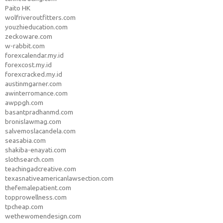
Paito HK
wolfriveroutfitters.com
youzhieducation.com
zeckoware.com
w-rabbit.com
forexcalendar.my.id
forexcost.my.id
forexcracked.my.id
austinmgarner.com
awinterromance.com
awppgh.com
basantpradhanmd.com
bronislawmag.com
salvemoslacandela.com
seasabia.com
shakiba-enayati.com
slothsearch.com
teachingadcreative.com
texasnativeamericanlawsection.com
thefemalepatient.com
topprowellness.com
tpcheap.com
wethewomendesign.com