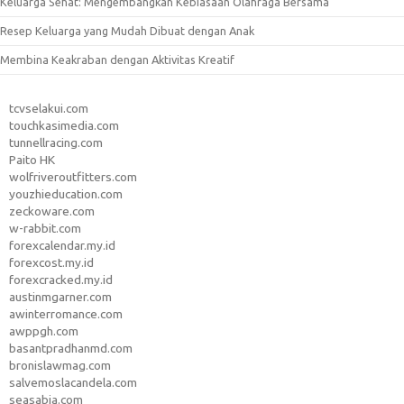
Keluarga Sehat: Mengembangkan Kebiasaan Olahraga Bersama
Resep Keluarga yang Mudah Dibuat dengan Anak
Membina Keakraban dengan Aktivitas Kreatif
tcvselakui.com
touchkasimedia.com
tunnellracing.com
Paito HK
wolfriveroutfitters.com
youzhieducation.com
zeckoware.com
w-rabbit.com
forexcalendar.my.id
forexcost.my.id
forexcracked.my.id
austinmgarner.com
awinterromance.com
awppgh.com
basantpradhanmd.com
bronislawmag.com
salvemoslacandela.com
seasabia.com