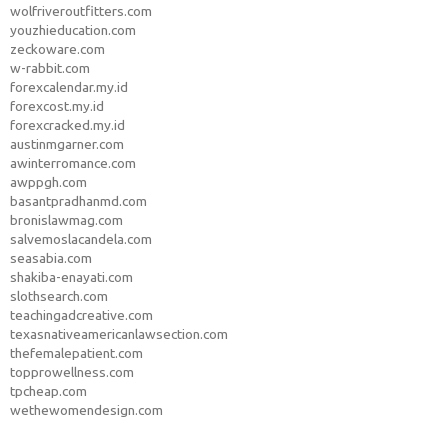
wolfriveroutfitters.com
youzhieducation.com
zeckoware.com
w-rabbit.com
forexcalendar.my.id
forexcost.my.id
forexcracked.my.id
austinmgarner.com
awinterromance.com
awppgh.com
basantpradhanmd.com
bronislawmag.com
salvemoslacandela.com
seasabia.com
shakiba-enayati.com
slothsearch.com
teachingadcreative.com
texasnativeamericanlawsection.com
thefemalepatient.com
topprowellness.com
tpcheap.com
wethewomendesign.com