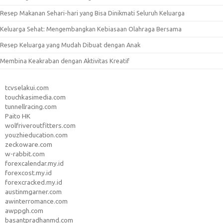
Resep Makanan Sehari-hari yang Bisa Dinikmati Seluruh Keluarga
Keluarga Sehat: Mengembangkan Kebiasaan Olahraga Bersama
Resep Keluarga yang Mudah Dibuat dengan Anak
Membina Keakraban dengan Aktivitas Kreatif
tcvselakui.com
touchkasimedia.com
tunnellracing.com
Paito HK
wolfriveroutfitters.com
youzhieducation.com
zeckoware.com
w-rabbit.com
forexcalendar.my.id
forexcost.my.id
forexcracked.my.id
austinmgarner.com
awinterromance.com
awppgh.com
basantpradhanmd.com