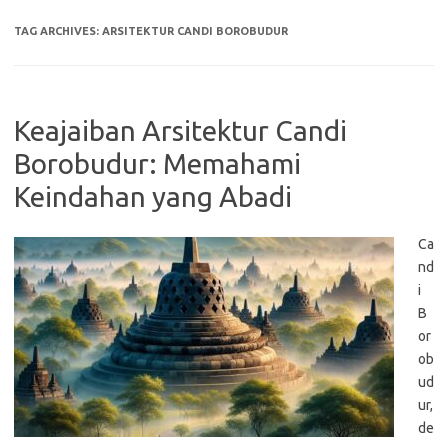
TAG ARCHIVES:
ARSITEKTUR CANDI BOROBUDUR
Keajaiban Arsitektur Candi
Borobudur: Memahami
Keindahan yang Abadi
Ca
nd
i
B
or
ob
ud
ur,
de