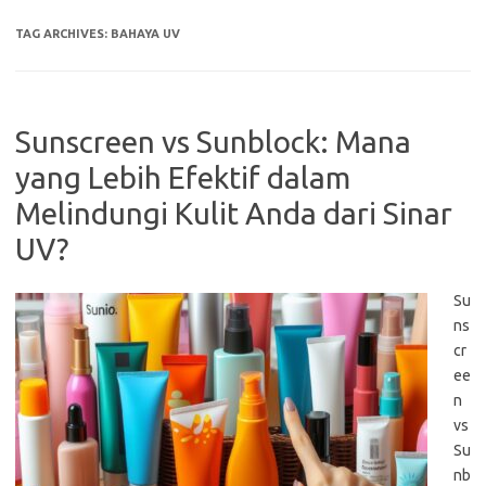
TAG ARCHIVES:
BAHAYA UV
Sunscreen vs Sunblock: Mana
yang Lebih Efektif dalam
Melindungi Kulit Anda dari Sinar
UV?
Su
ns
cr
ee
n
vs
Su
nb