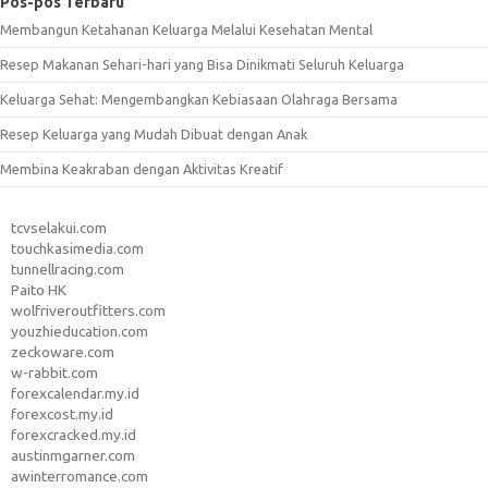
Pos-pos Terbaru
Membangun Ketahanan Keluarga Melalui Kesehatan Mental
Resep Makanan Sehari-hari yang Bisa Dinikmati Seluruh Keluarga
Keluarga Sehat: Mengembangkan Kebiasaan Olahraga Bersama
Resep Keluarga yang Mudah Dibuat dengan Anak
Membina Keakraban dengan Aktivitas Kreatif
tcvselakui.com
touchkasimedia.com
tunnellracing.com
Paito HK
wolfriveroutfitters.com
youzhieducation.com
zeckoware.com
w-rabbit.com
forexcalendar.my.id
forexcost.my.id
forexcracked.my.id
austinmgarner.com
awinterromance.com