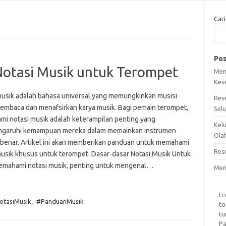
Cari
Pos
tasi Musik untuk Terompet
Mem
Kes
musik adalah bahasa universal yang memungkinkan musisi
Res
embaca dan menafsirkan karya musik. Bagi pemain terompet,
Sel
i notasi musik adalah keterampilan penting yang
Kel
garuhi kemampuan mereka dalam memainkan instrumen
Ola
benar. Artikel ini akan memberikan panduan untuk memahami
Res
musik khusus untuk terompet. Dasar-dasar Notasi Musik Untuk
emahami notasi musik, penting untuk mengenal…
Mem
tc
otasiMusik
,
#PanduanMusik
to
tu
Pa