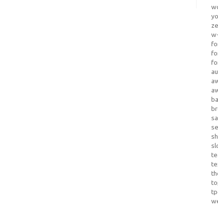
wo
yo
z
w-
fo
fo
fo
au
a
a
b
b
sa
s
sh
sl
te
te
th
t
t
w