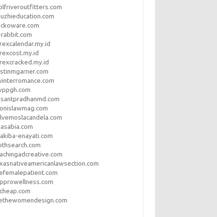
lfriveroutfitters.com
uzhieducation.com
eckoware.com
rabbit.com
rexcalendar.my.id
rexcost.my.id
rexcracked.my.id
stinmgarner.com
winterromance.com
wppgh.com
asantpradhanmd.com
ronislawmag.com
lvemoslacandela.com
easabia.com
akiba-enayati.com
othsearch.com
achingadcreative.com
xasnativeamericanlawsection.com
efemalepatient.com
opprowellness.com
pcheap.com
ethewomendesign.com