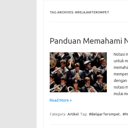
TAG ARCHIVES:
#BELAJARTEROMPET
Panduan Memahami No
Notasi 
untuk m
memaham
mempen
dengan 
notasi 
mulai m
Read More »
Category:
Artikel
Tag:
#BelajarTerompet
,
#N