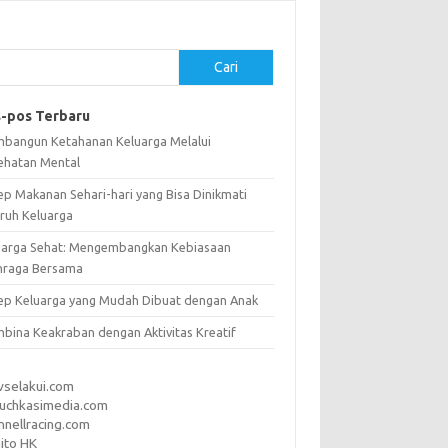
Cari
-pos Terbaru
bangun Ketahanan Keluarga Melalui
ehatan Mental
ep Makanan Sehari-hari yang Bisa Dinikmati
uruh Keluarga
uarga Sehat: Mengembangkan Kebiasaan
hraga Bersama
ep Keluarga yang Mudah Dibuat dengan Anak
bina Keakraban dengan Aktivitas Kreatif
vselakui.com
uchkasimedia.com
nnellracing.com
ito HK