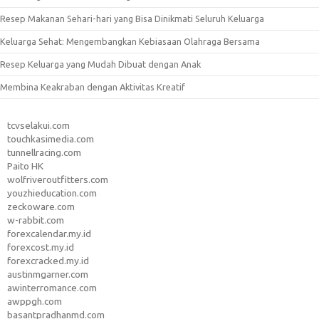
Resep Makanan Sehari-hari yang Bisa Dinikmati Seluruh Keluarga
Keluarga Sehat: Mengembangkan Kebiasaan Olahraga Bersama
Resep Keluarga yang Mudah Dibuat dengan Anak
Membina Keakraban dengan Aktivitas Kreatif
tcvselakui.com
touchkasimedia.com
tunnellracing.com
Paito HK
wolfriveroutfitters.com
youzhieducation.com
zeckoware.com
w-rabbit.com
forexcalendar.my.id
forexcost.my.id
forexcracked.my.id
austinmgarner.com
awinterromance.com
awppgh.com
basantpradhanmd.com