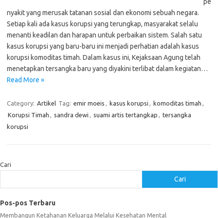
pe
nyakit yang merusak tatanan sosial dan ekonomi sebuah negara.
Setiap kali ada kasus korupsi yang terungkap, masyarakat selalu
menanti keadilan dan harapan untuk perbaikan sistem. Salah satu
kasus korupsi yang baru-baru ini menjadi perhatian adalah kasus
korupsi komoditas timah. Dalam kasus ini, Kejaksaan Agung telah
menetapkan tersangka baru yang diyakini terlibat dalam kegiatan…
Read More »
Category:
Artikel
Tag:
emir moeis
,
kasus korupsi
,
komoditas timah
,
Korupsi Timah
,
sandra dewi
,
suami artis tertangkap
,
tersangka
korupsi
Cari
Cari
Pos-pos Terbaru
Membangun Ketahanan Keluarga Melalui Kesehatan Mental