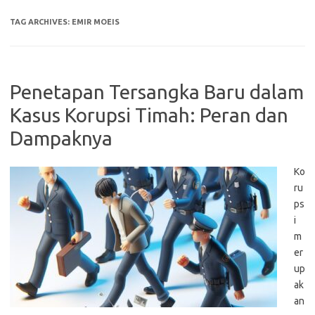
TAG ARCHIVES:
EMIR MOEIS
Penetapan Tersangka Baru dalam
Kasus Korupsi Timah: Peran dan
Dampaknya
Ko
ru
ps
i
m
er
up
ak
an