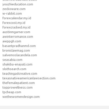
youzhieducation.com
zeckoware.com
w-rabbit.com
forexcalendar.my.id
forexcost.my.id
forexcracked.my.id
austinmgarner.com
awinterromance.com
awppgh.com
basantpradhanmd.com
bronislawmag.com
salvemoslacandela.com
seasabia.com
shakiba-enayati.com
slothsearch.com
teachingadcreative.com
texasnativeamericanlawsection.com
thefemalepatient.com
topprowellness.com
tpcheap.com
wethewomendesign.com