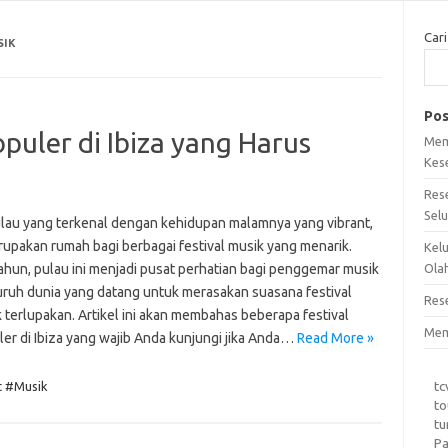
Cari
SIK
Pos
opuler di Ibiza yang Harus
Mem
Kes
Res
Sel
pulau yang terkenal dengan kehidupan malamnya yang vibrant,
rupakan rumah bagi berbagai festival musik yang menarik.
Kel
tahun, pulau ini menjadi pusat perhatian bagi penggemar musik
Ola
luruh dunia yang datang untuk merasakan suasana festival
Res
 terlupakan. Artikel ini akan membahas beberapa festival
Mem
ler di Ibiza yang wajib Anda kunjungi jika Anda…
Read More »
tc
t #Musik
to
tu
Pa