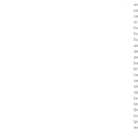
wo
yo
z
w-
fo
fo
fo
au
a
a
b
b
sa
s
sh
sl
te
te
th
t
t
w