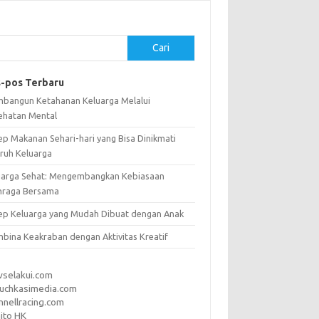
Cari
-pos Terbaru
bangun Ketahanan Keluarga Melalui
ehatan Mental
ep Makanan Sehari-hari yang Bisa Dinikmati
uruh Keluarga
uarga Sehat: Mengembangkan Kebiasaan
hraga Bersama
ep Keluarga yang Mudah Dibuat dengan Anak
bina Keakraban dengan Aktivitas Kreatif
vselakui.com
uchkasimedia.com
nnellracing.com
ito HK