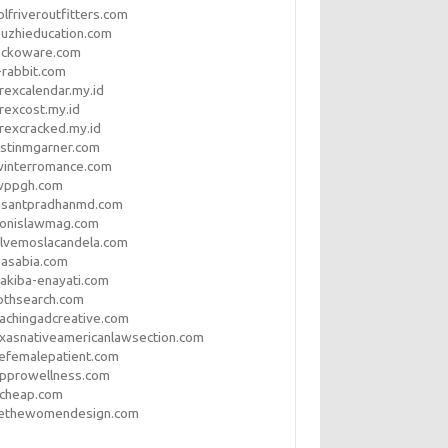
lfriveroutfitters.com
uzhieducation.com
eckoware.com
rabbit.com
rexcalendar.my.id
rexcost.my.id
rexcracked.my.id
stinmgarner.com
winterromance.com
wppgh.com
asantpradhanmd.com
ronislawmag.com
lvemoslacandela.com
easabia.com
akiba-enayati.com
othsearch.com
achingadcreative.com
xasnativeamericanlawsection.com
efemalepatient.com
opprowellness.com
pcheap.com
ethewomendesign.com