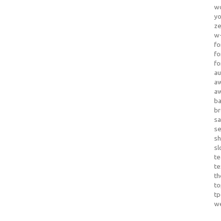
wo
yo
z
w-
fo
fo
fo
au
a
a
b
b
sa
s
sh
sl
te
te
th
t
t
w