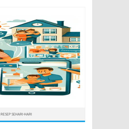
RESEP SEHARI-HARI