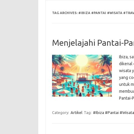
TAG ARCHIVES:
#IBIZA #PANTAI #WISATA #TRA
Menjelajahi Pantai-Pan
Ibiza, s
dikenal
wisata 
yang coc
untuk me
membuat
Pantai-
Category:
Artikel
Tag:
#Ibiza #Pantai #Wisata