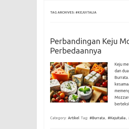
TAG ARCHIVES:
#KEJUITALIA
Perbandingan Keju Moz
Perbedaannya
Keju me
dan dua
Burrata.
kesamaa
memenga
Mozzare
berteks
Category:
Artikel
Tag:
#Burrata
,
#KejuItalia
,