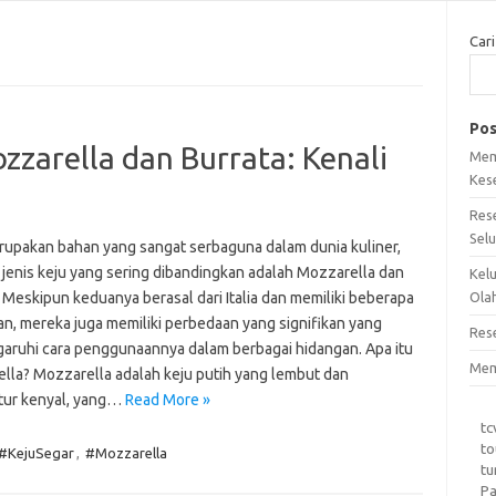
Cari
Pos
zarella dan Burrata: Kenali
Mem
Kes
Res
Sel
rupakan bahan yang sangat serbaguna dalam dunia kuliner,
 jenis keju yang sering dibandingkan adalah Mozzarella dan
Kel
 Meskipun keduanya berasal dari Italia dan memiliki beberapa
Ola
n, mereka juga memiliki perbedaan yang signifikan yang
Res
ruhi cara penggunaannya dalam berbagai hidangan. Apa itu
Mem
lla? Mozzarella adalah keju putih yang lembut dan
tur kenyal, yang…
Read More »
tc
to
#KejuSegar
,
#Mozzarella
tu
Pa