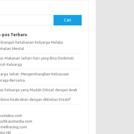
Cari
-pos Terbaru
bangun Ketahanan Keluarga Melalui
ehatan Mental
ep Makanan Sehari-hari yang Bisa Dinikmati
uruh Keluarga
uarga Sehat: Mengembangkan Kebiasaan
hraga Bersama
ep Keluarga yang Mudah Dibuat dengan Anak
bina Keakraban dengan Aktivitas Kreatif
vselakui.com
uchkasimedia.com
nnellracing.com
ito HK