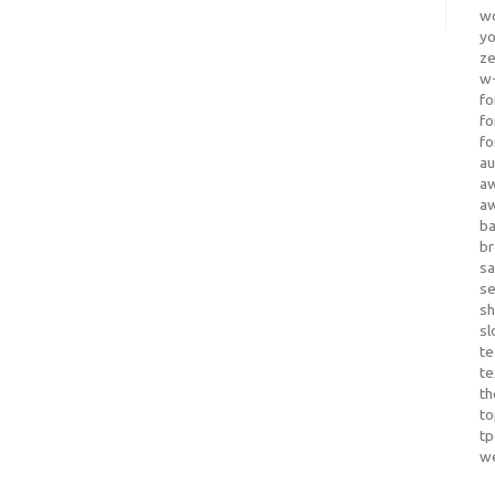
wo
yo
z
w-
fo
fo
fo
au
a
a
b
b
sa
s
sh
sl
te
te
th
t
t
w