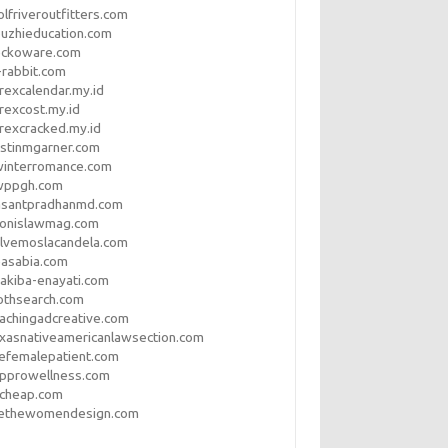
lfriveroutfitters.com
uzhieducation.com
eckoware.com
rabbit.com
rexcalendar.my.id
rexcost.my.id
rexcracked.my.id
stinmgarner.com
winterromance.com
wppgh.com
asantpradhanmd.com
ronislawmag.com
lvemoslacandela.com
easabia.com
akiba-enayati.com
othsearch.com
achingadcreative.com
xasnativeamericanlawsection.com
efemalepatient.com
opprowellness.com
pcheap.com
ethewomendesign.com