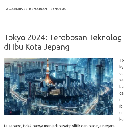
TAG ARCHIVES:
KEMAJUAN TEKNOLOGI
Tokyo 2024: Terobosan Teknologi
di Ibu Kota Jepang
To
ky
o,
se
ba
ga
i
ib
u
ko
ta Jepang, tidak hanya menjadi pusat politik dan budaya negara