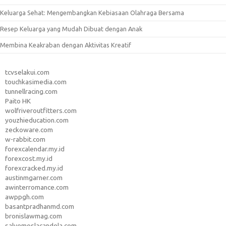
Keluarga Sehat: Mengembangkan Kebiasaan Olahraga Bersama
Resep Keluarga yang Mudah Dibuat dengan Anak
Membina Keakraban dengan Aktivitas Kreatif
tcvselakui.com
touchkasimedia.com
tunnellracing.com
Paito HK
wolfriveroutfitters.com
youzhieducation.com
zeckoware.com
w-rabbit.com
forexcalendar.my.id
forexcost.my.id
forexcracked.my.id
austinmgarner.com
awinterromance.com
awppgh.com
basantpradhanmd.com
bronislawmag.com
salvemoslacandela.com