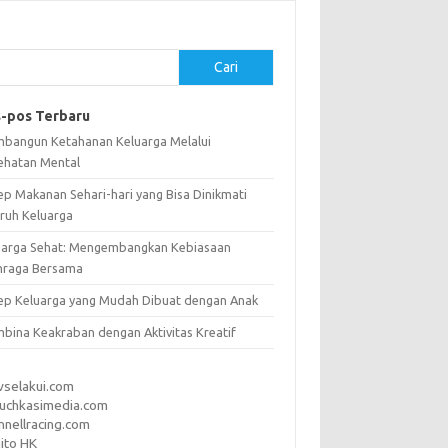
Cari
-pos Terbaru
bangun Ketahanan Keluarga Melalui
ehatan Mental
ep Makanan Sehari-hari yang Bisa Dinikmati
uruh Keluarga
uarga Sehat: Mengembangkan Kebiasaan
hraga Bersama
ep Keluarga yang Mudah Dibuat dengan Anak
bina Keakraban dengan Aktivitas Kreatif
vselakui.com
uchkasimedia.com
nnellracing.com
ito HK