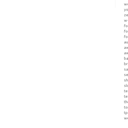
wo
yo
z
w-
fo
fo
fo
au
a
a
b
b
sa
s
sh
sl
te
te
th
t
t
w