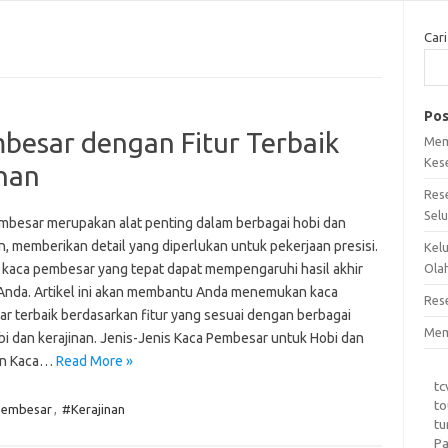
Cari
Pos
esar dengan Fitur Terbaik
Mem
Kes
inan
Res
Sel
mbesar merupakan alat penting dalam berbagai hobi dan
n, memberikan detail yang diperlukan untuk pekerjaan presisi.
Kel
 kaca pembesar yang tepat dapat mempengaruhi hasil akhir
Ola
Anda. Artikel ini akan membantu Anda menemukan kaca
Res
r terbaik berdasarkan fitur yang sesuai dengan berbagai
Mem
bi dan kerajinan. Jenis-Jenis Kaca Pembesar untuk Hobi dan
an Kaca…
Read More »
tc
to
Pembesar
,
#Kerajinan
tu
Pa