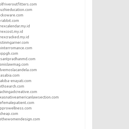
lfriveroutfitters.com
uzhieducation.com
eckoware.com
rabbit.com
rexcalendar.my.id
rexcost.my.id
rexcracked.my.id
stinmgarner.com
winterromance.com
wppgh.com
asantpradhanmd.com
ronislawmag.com
lvemoslacandela.com
easabia.com
akiba-enayati.com
othsearch.com
achingadcreative.com
xasnativeamericanlawsection.com
efemalepatient.com
opprowellness.com
pcheap.com
ethewomendesign.com