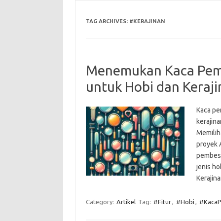
TAG ARCHIVES:
#KERAJINAN
Menemukan Kaca Pemb
untuk Hobi dan Keraj
Kaca pe
kerajina
Memilih
proyek 
pembesa
jenis ho
Kerajin
Category:
Artikel
Tag:
#Fitur
,
#Hobi
,
#Kaca