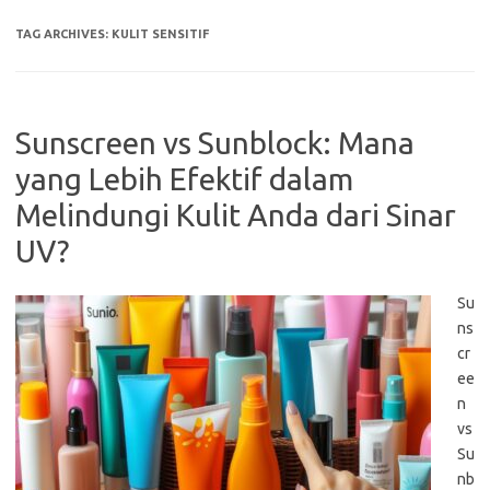
TAG ARCHIVES:
KULIT SENSITIF
Sunscreen vs Sunblock: Mana
yang Lebih Efektif dalam
Melindungi Kulit Anda dari Sinar
UV?
Su
ns
cr
ee
n
vs
Su
nb