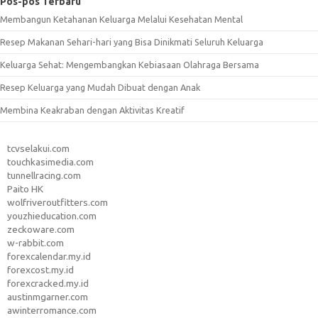
Pos-pos Terbaru
Membangun Ketahanan Keluarga Melalui Kesehatan Mental
Resep Makanan Sehari-hari yang Bisa Dinikmati Seluruh Keluarga
Keluarga Sehat: Mengembangkan Kebiasaan Olahraga Bersama
Resep Keluarga yang Mudah Dibuat dengan Anak
Membina Keakraban dengan Aktivitas Kreatif
tcvselakui.com
touchkasimedia.com
tunnellracing.com
Paito HK
wolfriveroutfitters.com
youzhieducation.com
zeckoware.com
w-rabbit.com
forexcalendar.my.id
forexcost.my.id
forexcracked.my.id
austinmgarner.com
awinterromance.com