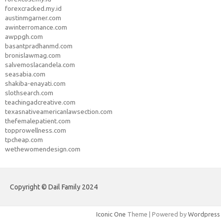
forexcracked.my.id
austinmgarner.com
awinterromance.com
awppgh.com
basantpradhanmd.com
bronislawmag.com
salvemoslacandela.com
seasabia.com
shakiba-enayati.com
slothsearch.com
teachingadcreative.com
texasnativeamericanlawsection.com
thefemalepatient.com
topprowellness.com
tpcheap.com
wethewomendesign.com
Copyright © Dail Family 2024
Iconic One
Theme | Powered by
Wordpress