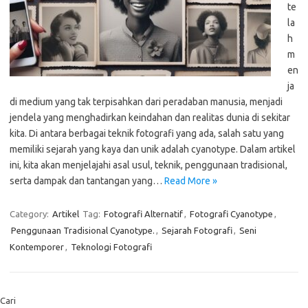
te
la
h
m
en
ja
di medium yang tak terpisahkan dari peradaban manusia, menjadi
jendela yang menghadirkan keindahan dan realitas dunia di sekitar
kita. Di antara berbagai teknik fotografi yang ada, salah satu yang
memiliki sejarah yang kaya dan unik adalah cyanotype. Dalam artikel
ini, kita akan menjelajahi asal usul, teknik, penggunaan tradisional,
serta dampak dan tantangan yang…
Read More »
Category:
Artikel
Tag:
Fotografi Alternatif
,
Fotografi Cyanotype
,
Penggunaan Tradisional Cyanotype.
,
Sejarah Fotografi
,
Seni
Kontemporer
,
Teknologi Fotografi
Cari