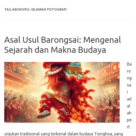
TAG ARCHIVES:
SEJARAH FOTOGRAFI
Asal Usul Barongsai: Mengenal
Sejarah dan Makna Budaya
Ba
ro
ng
sa
i
ad
al
ah
pe
rt
unjukan tradisional yang terkenal dalam budaya Tionghoa, yang