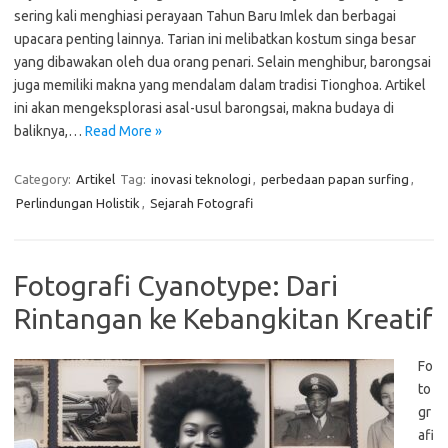
sering kali menghiasi perayaan Tahun Baru Imlek dan berbagai
upacara penting lainnya. Tarian ini melibatkan kostum singa besar
yang dibawakan oleh dua orang penari. Selain menghibur, barongsai
juga memiliki makna yang mendalam dalam tradisi Tionghoa. Artikel
ini akan mengeksplorasi asal-usul barongsai, makna budaya di
baliknya,…
Read More »
Category:
Artikel
Tag:
inovasi teknologi
,
perbedaan papan surfing
,
Perlindungan Holistik
,
Sejarah Fotografi
Fotografi Cyanotype: Dari
Rintangan ke Kebangkitan Kreatif
Fo
to
gr
afi