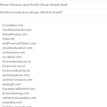
Resep Keluarga yang Mudah Dibuat dengan Anak
Membina Keakraban dengan Aktivitas Kreatif
tcvselakui.com
touchkasimedia.com
tunnellracing.com
Paito HK
wolfriveroutfitters.com
youzhieducation.com
zeckoware.com
w-rabbit.com
forexcalendar.my.id
forexcost.my.id
forexcracked.my.id
austinmgarner.com
awinterromance.com
awppgh.com
basantpradhanmd.com
bronislawmag.com
salvemoslacandela.com
seasabia.com
shakiba-enayati.com