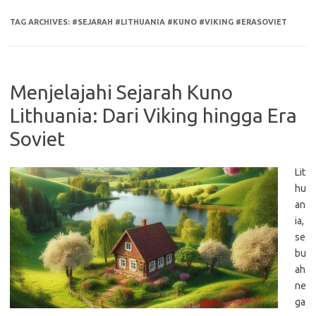
TAG ARCHIVES:
#SEJARAH #LITHUANIA #KUNO #VIKING #ERASOVIET
Menjelajahi Sejarah Kuno
Lithuania: Dari Viking hingga Era
Soviet
Lit
hu
an
ia,
se
bu
ah
ne
ga