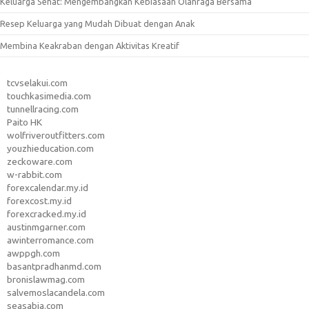
Keluarga Sehat: Mengembangkan Kebiasaan Olahraga Bersama
Resep Keluarga yang Mudah Dibuat dengan Anak
Membina Keakraban dengan Aktivitas Kreatif
tcvselakui.com
touchkasimedia.com
tunnellracing.com
Paito HK
wolfriveroutfitters.com
youzhieducation.com
zeckoware.com
w-rabbit.com
forexcalendar.my.id
forexcost.my.id
forexcracked.my.id
austinmgarner.com
awinterromance.com
awppgh.com
basantpradhanmd.com
bronislawmag.com
salvemoslacandela.com
seasabia.com