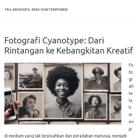
TAG ARCHIVES:
SENI KONTEMPORER
Fotografi Cyanotype: Dari
Rintangan ke Kebangkitan Kreatif
Fo
to
gr
afi
te
la
h
m
en
ja
di medium yang tak terpisahkan dari peradaban manusia, menjadi