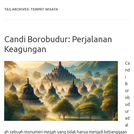
TAG ARCHIVES:
TEMPAT WISATA
Candi Borobudur: Perjalanan
Keagungan
Ca
nd
i
B
or
ob
ud
ur
ad
al
ah sebuah monumen megah yang tidak hanya menjadi kebanggaan