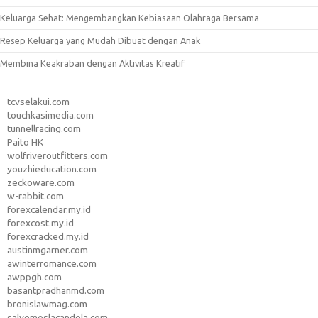
Keluarga Sehat: Mengembangkan Kebiasaan Olahraga Bersama
Resep Keluarga yang Mudah Dibuat dengan Anak
Membina Keakraban dengan Aktivitas Kreatif
tcvselakui.com
touchkasimedia.com
tunnellracing.com
Paito HK
wolfriveroutfitters.com
youzhieducation.com
zeckoware.com
w-rabbit.com
forexcalendar.my.id
forexcost.my.id
forexcracked.my.id
austinmgarner.com
awinterromance.com
awppgh.com
basantpradhanmd.com
bronislawmag.com
salvemoslacandela.com