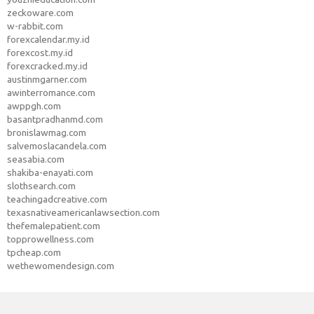
zeckoware.com
w-rabbit.com
forexcalendar.my.id
forexcost.my.id
forexcracked.my.id
austinmgarner.com
awinterromance.com
awppgh.com
basantpradhanmd.com
bronislawmag.com
salvemoslacandela.com
seasabia.com
shakiba-enayati.com
slothsearch.com
teachingadcreative.com
texasnativeamericanlawsection.com
thefemalepatient.com
topprowellness.com
tpcheap.com
wethewomendesign.com