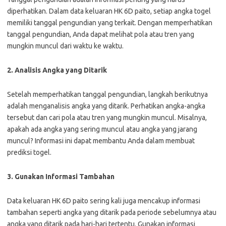
diperhatikan. Dalam data keluaran HK 6D paito, setiap angka togel
memiliki tanggal pengundian yang terkait. Dengan memperhatikan
tanggal pengundian, Anda dapat melihat pola atau tren yang
mungkin muncul dari waktu ke waktu.
2. Analisis Angka yang Ditarik
Setelah memperhatikan tanggal pengundian, langkah berikutnya
adalah menganalisis angka yang ditarik. Perhatikan angka-angka
tersebut dan cari pola atau tren yang mungkin muncul. Misalnya,
apakah ada angka yang sering muncul atau angka yang jarang
muncul? Informasi ini dapat membantu Anda dalam membuat
prediksi togel.
3. Gunakan Informasi Tambahan
Data keluaran HK 6D paito sering kali juga mencakup informasi
tambahan seperti angka yang ditarik pada periode sebelumnya atau
angka yang ditarik pada hari-hari tertentu. Gunakan informasi