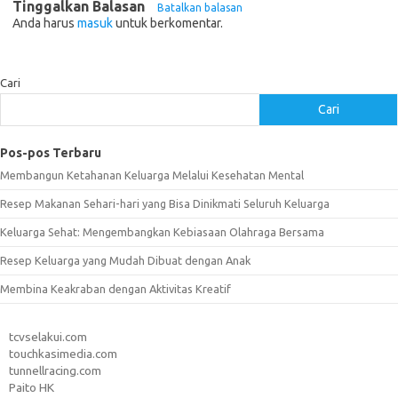
Tinggalkan Balasan
Batalkan balasan
Anda harus
masuk
untuk berkomentar.
Cari
Cari
Pos-pos Terbaru
Membangun Ketahanan Keluarga Melalui Kesehatan Mental
Resep Makanan Sehari-hari yang Bisa Dinikmati Seluruh Keluarga
Keluarga Sehat: Mengembangkan Kebiasaan Olahraga Bersama
Resep Keluarga yang Mudah Dibuat dengan Anak
Membina Keakraban dengan Aktivitas Kreatif
tcvselakui.com
touchkasimedia.com
tunnellracing.com
Paito HK