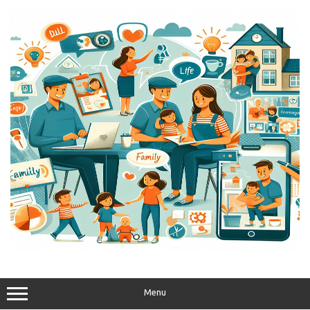
Skip
to
content
Menu