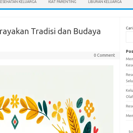
KESEHATAN KELUARGA
KIAT PARENTING
LIBURAN KELUARGA
Cari
rayakan Tradisi dan Budaya
Pos
0 Comment
Mem
Kes
Res
Sel
Kel
Ola
Res
Mem
tc