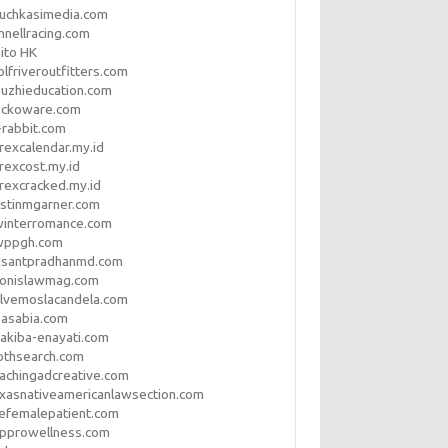
uchkasimedia.com
nnellracing.com
ito HK
lfriveroutfitters.com
uzhieducation.com
eckoware.com
rabbit.com
rexcalendar.my.id
rexcost.my.id
rexcracked.my.id
stinmgarner.com
winterromance.com
wppgh.com
asantpradhanmd.com
ronislawmag.com
lvemoslacandela.com
easabia.com
akiba-enayati.com
othsearch.com
achingadcreative.com
xasnativeamericanlawsection.com
efemalepatient.com
opprowellness.com