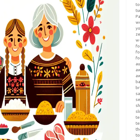
to
tu
Pa
wo
yo
z
w-
fo
fo
fo
au
a
a
b
b
sa
s
sh
sl
te
te
th
t