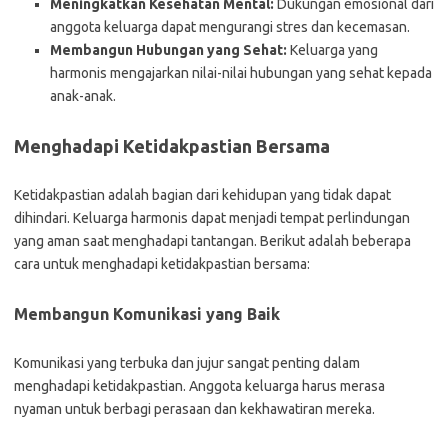
Meningkatkan Kesehatan Mental:
Dukungan emosional dari
anggota keluarga dapat mengurangi stres dan kecemasan.
Membangun Hubungan yang Sehat:
Keluarga yang
harmonis mengajarkan nilai-nilai hubungan yang sehat kepada
anak-anak.
Menghadapi Ketidakpastian Bersama
Ketidakpastian adalah bagian dari kehidupan yang tidak dapat
dihindari. Keluarga harmonis dapat menjadi tempat perlindungan
yang aman saat menghadapi tantangan. Berikut adalah beberapa
cara untuk menghadapi ketidakpastian bersama:
Membangun Komunikasi yang Baik
Komunikasi yang terbuka dan jujur sangat penting dalam
menghadapi ketidakpastian. Anggota keluarga harus merasa
nyaman untuk berbagi perasaan dan kekhawatiran mereka.