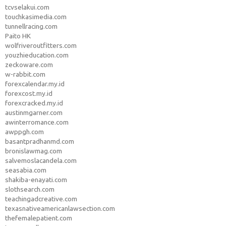
tcvselakui.com
touchkasimedia.com
tunnellracing.com
Paito HK
wolfriveroutfitters.com
youzhieducation.com
zeckoware.com
w-rabbit.com
forexcalendar.my.id
forexcost.my.id
forexcracked.my.id
austinmgarner.com
awinterromance.com
awppgh.com
basantpradhanmd.com
bronislawmag.com
salvemoslacandela.com
seasabia.com
shakiba-enayati.com
slothsearch.com
teachingadcreative.com
texasnativeamericanlawsection.com
thefemalepatient.com