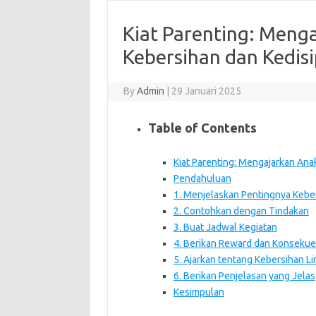
Kiat Parenting: Meng
Kebersihan dan Kedisi
By
Admin
|
29 Januari 2025
Table of Contents
Kiat Parenting: Mengajarkan Ana
Pendahuluan
1. Menjelaskan Pentingnya Kebe
2. Contohkan dengan Tindakan
3. Buat Jadwal Kegiatan
4. Berikan Reward dan Konsekue
5. Ajarkan tentang Kebersihan L
6. Berikan Penjelasan yang Jelas
Kesimpulan