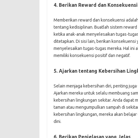
4. Berikan Reward dan Konsekuensi
Memberikan reward dan konsekuensi adalah 
tentang kedisiplinan. Buatlah sistem reward 
ketika anak-anak menyelesaikan tugas-tuga
ditetapkan. Di sisi lain, berikan konsekuensi
menyelesaikan tugas-tugas mereka. Hal ini
memiliki konsekuensi positif dan negatif.
5. Ajarkan tentang Kebersihan Lin
Selain menjaga kebersihan diri, penting jug
Ajarkan mereka untuk selalu membuang samp
kebersihan lingkungan sekitar. Anda dapat 
taman atau mengumpulkan sampah di sekita
kebersihan lingkungan, mereka akan belajar 
dini.
6. Berikan Penjelasan yang Jelas