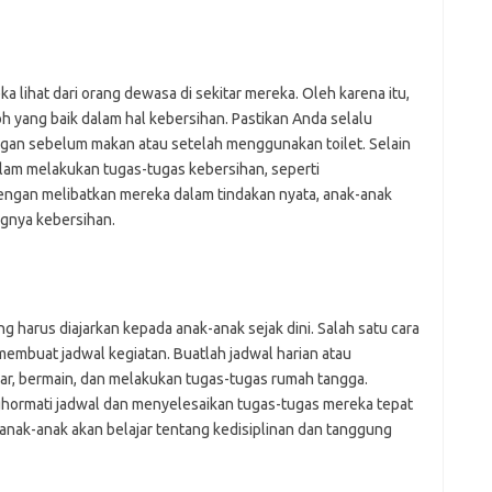
lihat dari orang dewasa di sekitar mereka. Oleh karena itu,
h yang baik dalam hal kebersihan. Pastikan Anda selalu
angan sebelum makan atau setelah menggunakan toilet. Selain
lam melakukan tugas-tugas kebersihan, seperti
engan melibatkan mereka dalam tindakan nyata, anak-anak
ngnya kebersihan.
g harus diajarkan kepada anak-anak sejak dini. Salah satu cara
embuat jadwal kegiatan. Buatlah jadwal harian atau
r, bermain, dan melakukan tugas-tugas rumah tangga.
hormati jadwal dan menyelesaikan tugas-tugas mereka tepat
 anak-anak akan belajar tentang kedisiplinan dan tanggung