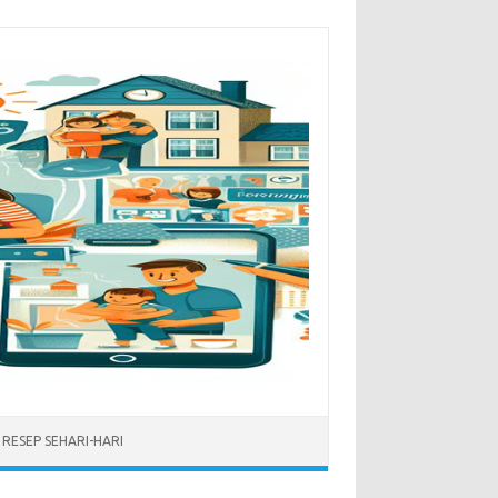
RESEP SEHARI-HARI