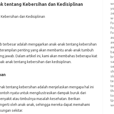
k tentang Kebersihan dan Kedisiplinan
wo
yo
z
w-
fo
fo
fo
au
a
ab terbesar adalah mengajarkan anak-anak tentang kebersihan
a
 keterampilan penting yang akan membantu anak-anak tumbuh
b
ng jawab. Dalam artikel ini, kami akan membahas beberapa kiat
b
sa
nak-anak tentang kebersihan dan kedisiplinan.
s
sh
han
sl
te
te
ak tentang kebersihan adalah menjelaskan mengapa hal ini
th
ntoh nyata untuk mengilustrasikan dampak buruk dari
t
enyakit atau timbulnya masalah kesehatan. Berikan
t
ngerti oleh anak-anak, sehingga mereka dapat memahami
w
kungan sekitar.