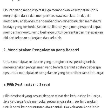
Liburan yang menginspirasi juga memberikan kesempatan untuk
menjelajahi dunia dan memperluas wawasan kita. Ini dapat
membantu anak-anak mengembangkan minat baru dan memahami
budaya yang berbeda. Selain itu, liburan yang menginspirasi dapat
memberikan waktu yang berharga untuk bersantai dan melepaskan
diri dari tekanan pekerjaan dan sekolah.
2. Menciptakan Pengalaman yang Berarti
Untuk menciptakan liburan yang menginspirasi, penting untuk
merencanakan pengalaman yang berarti. Berikut adalah beberapa
tips untuk menciptakan pengalaman yang berarti bersama keluarga:
a. Pilih Destinasi yang Sesuai
Pilih destinasi yang sesuai dengan minat dan kebutuhan keluarga.
Jika keluarga Anda menyukai petualangan alam, pertimbangkan
untuk pergi ke pegunungan atau pantai. Jika keluarga Anda lebih