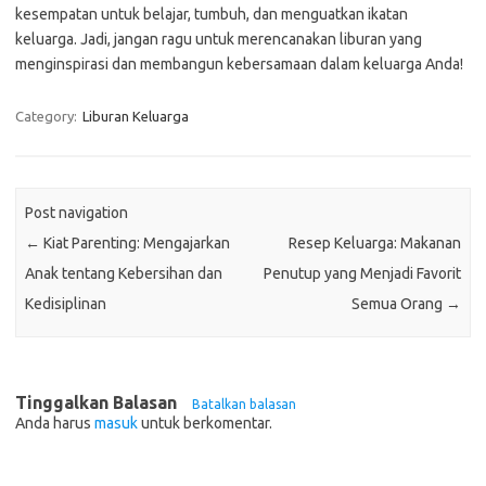
kesempatan untuk belajar, tumbuh, dan menguatkan ikatan
keluarga. Jadi, jangan ragu untuk merencanakan liburan yang
menginspirasi dan membangun kebersamaan dalam keluarga Anda!
Category:
Liburan Keluarga
Post navigation
←
Kiat Parenting: Mengajarkan
Resep Keluarga: Makanan
Anak tentang Kebersihan dan
Penutup yang Menjadi Favorit
Kedisiplinan
Semua Orang
→
Tinggalkan Balasan
Batalkan balasan
Anda harus
masuk
untuk berkomentar.