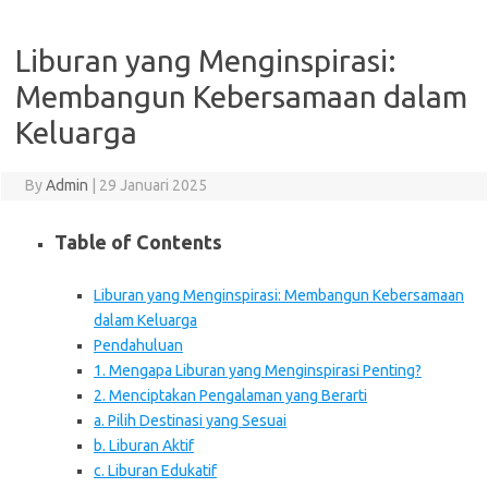
Liburan yang Menginspirasi:
Membangun Kebersamaan dalam
Keluarga
By
Admin
|
29 Januari 2025
Table of Contents
Liburan yang Menginspirasi: Membangun Kebersamaan
dalam Keluarga
Pendahuluan
1. Mengapa Liburan yang Menginspirasi Penting?
2. Menciptakan Pengalaman yang Berarti
a. Pilih Destinasi yang Sesuai
b. Liburan Aktif
c. Liburan Edukatif