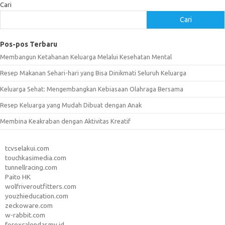
Cari
Cari
Pos-pos Terbaru
Membangun Ketahanan Keluarga Melalui Kesehatan Mental
Resep Makanan Sehari-hari yang Bisa Dinikmati Seluruh Keluarga
Keluarga Sehat: Mengembangkan Kebiasaan Olahraga Bersama
Resep Keluarga yang Mudah Dibuat dengan Anak
Membina Keakraban dengan Aktivitas Kreatif
tcvselakui.com
touchkasimedia.com
tunnellracing.com
Paito HK
wolfriveroutfitters.com
youzhieducation.com
zeckoware.com
w-rabbit.com
forexcalendar.my.id