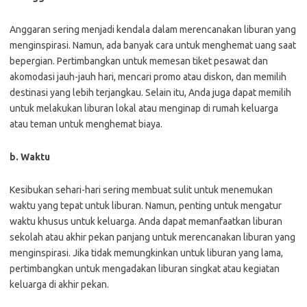
Anggaran sering menjadi kendala dalam merencanakan liburan yang
menginspirasi. Namun, ada banyak cara untuk menghemat uang saat
bepergian. Pertimbangkan untuk memesan tiket pesawat dan
akomodasi jauh-jauh hari, mencari promo atau diskon, dan memilih
destinasi yang lebih terjangkau. Selain itu, Anda juga dapat memilih
untuk melakukan liburan lokal atau menginap di rumah keluarga
atau teman untuk menghemat biaya.
b. Waktu
Kesibukan sehari-hari sering membuat sulit untuk menemukan
waktu yang tepat untuk liburan. Namun, penting untuk mengatur
waktu khusus untuk keluarga. Anda dapat memanfaatkan liburan
sekolah atau akhir pekan panjang untuk merencanakan liburan yang
menginspirasi. Jika tidak memungkinkan untuk liburan yang lama,
pertimbangkan untuk mengadakan liburan singkat atau kegiatan
keluarga di akhir pekan.