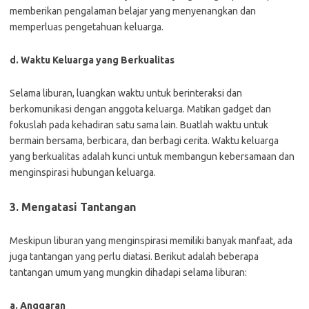
memberikan pengalaman belajar yang menyenangkan dan
memperluas pengetahuan keluarga.
d. Waktu Keluarga yang Berkualitas
Selama liburan, luangkan waktu untuk berinteraksi dan
berkomunikasi dengan anggota keluarga. Matikan gadget dan
fokuslah pada kehadiran satu sama lain. Buatlah waktu untuk
bermain bersama, berbicara, dan berbagi cerita. Waktu keluarga
yang berkualitas adalah kunci untuk membangun kebersamaan dan
menginspirasi hubungan keluarga.
3. Mengatasi Tantangan
Meskipun liburan yang menginspirasi memiliki banyak manfaat, ada
juga tantangan yang perlu diatasi. Berikut adalah beberapa
tantangan umum yang mungkin dihadapi selama liburan:
a. Anggaran