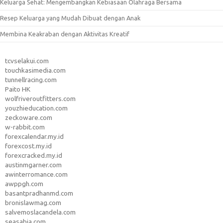
Keluarga Sehat: Mengembangkan Kebiasaan Olahraga Bersama
Resep Keluarga yang Mudah Dibuat dengan Anak
Membina Keakraban dengan Aktivitas Kreatif
tcvselakui.com
touchkasimedia.com
tunnellracing.com
Paito HK
wolfriveroutfitters.com
youzhieducation.com
zeckoware.com
w-rabbit.com
forexcalendar.my.id
forexcost.my.id
forexcracked.my.id
austinmgarner.com
awinterromance.com
awppgh.com
basantpradhanmd.com
bronislawmag.com
salvemoslacandela.com
seasabia.com