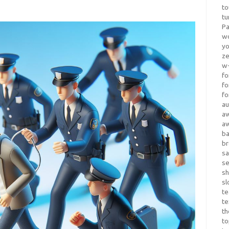
to
tu
Pa
wo
yo
z
w-
fo
fo
fo
au
a
a
b
b
sa
s
sh
sl
te
te
th
t