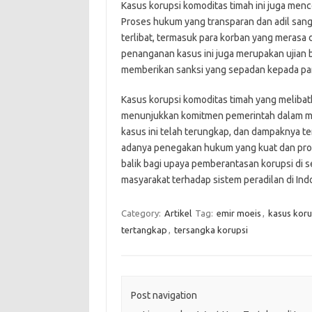
Kasus korupsi komoditas timah ini juga men
Proses hukum yang transparan dan adil san
terlibat, termasuk para korban yang merasa di
penanganan kasus ini juga merupakan ujian 
memberikan sanksi yang sepadan kepada par
Kasus korupsi komoditas timah yang meliba
menunjukkan komitmen pemerintah dalam me
kasus ini telah terungkap, dan dampaknya te
adanya penegakan hukum yang kuat dan proses
balik bagi upaya pemberantasan korupsi di 
masyarakat terhadap sistem peradilan di Ind
Category:
Artikel
Tag:
emir moeis
,
kasus koru
tertangkap
,
tersangka korupsi
Post navigation