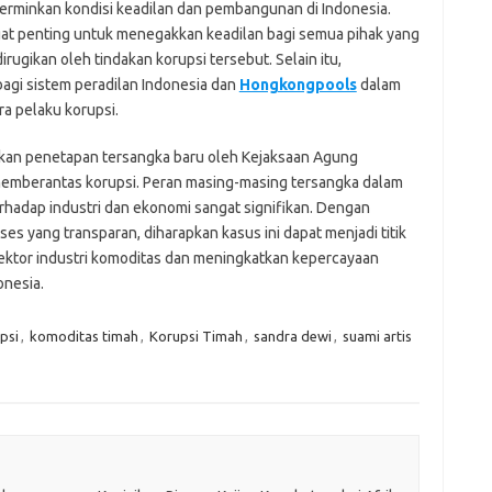
cerminkan kondisi keadilan dan pembangunan di Indonesia.
gat penting untuk menegakkan keadilan bagi semua pihak yang
rugikan oleh tindakan korupsi tersebut. Selain itu,
bagi sistem peradilan Indonesia dan
Hongkongpools
dalam
a pelaku korupsi.
tkan penetapan tersangka baru oleh Kejaksaan Agung
mberantas korupsi. Peran masing-masing tersangka dalam
rhadap industri dan ekonomi sangat signifikan. Dengan
 yang transparan, diharapkan kasus ini dapat menjadi titik
sektor industri komoditas dan meningkatkan kepercayaan
onesia.
psi
,
komoditas timah
,
Korupsi Timah
,
sandra dewi
,
suami artis