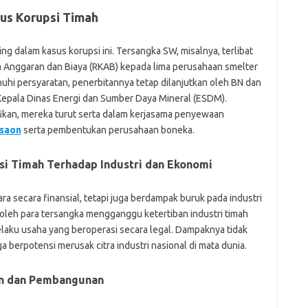
us Korupsi Timah
ng dalam kasus korupsi ini. Tersangka SW, misalnya, terlibat
a Anggaran dan Biaya (RKAB) kepada lima perusahaan smelter
hi persyaratan, penerbitannya tetap dilanjutkan oleh BN dan
 Kepala Dinas Energi dan Sumber Daya Mineral (ESDM).
nifikan, mereka turut serta dalam kerjasama penyewaan
saon
serta pembentukan perusahaan boneka.
i Timah Terhadap Industri dan Ekonomi
ra secara finansial, tetapi juga berdampak buruk pada industri
n oleh para tersangka mengganggu ketertiban industri timah
elaku usaha yang beroperasi secara legal. Dampaknya tidak
uga berpotensi merusak citra industri nasional di mata dunia.
lan dan Pembangunan