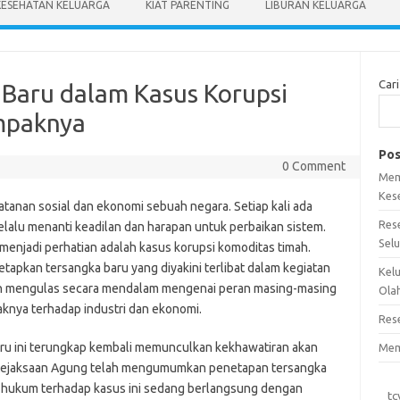
KESEHATAN KELUARGA
KIAT PARENTING
LIBURAN KELUARGA
Cari
Baru dalam Kasus Korupsi
mpaknya
Pos
0 Comment
Mem
Kes
tanan sosial dan ekonomi sebuah negara. Setiap kali ada
Res
elalu menanti keadilan dan harapan untuk perbaikan sistem.
Sel
 menjadi perhatian adalah kasus korupsi komoditas timah.
tapkan tersangka baru yang diyakini terlibat dalam kegiatan
Kel
akan mengulas secara mendalam mengenai peran masing-masing
Ola
knya terhadap industri dan ekonomi.
Res
aru ini terungkap kembali memunculkan kekhawatiran akan
Mem
ri. Kejaksaan Agung telah mengumumkan penetapan tersangka
 hukum terhadap kasus ini sedang berlangsung dengan
tc