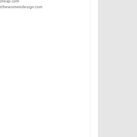
pcheap.com
ethewomendesign.com