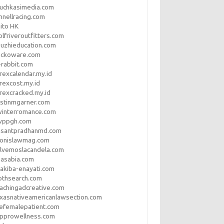
uchkasimedia.com
nnellracing.com
ito HK
lfriveroutfitters.com
uzhieducation.com
eckoware.com
rabbit.com
rexcalendar.my.id
rexcost.my.id
rexcracked.my.id
stinmgarner.com
winterromance.com
wppgh.com
asantpradhanmd.com
ronislawmag.com
lvemoslacandela.com
easabia.com
akiba-enayati.com
othsearch.com
achingadcreative.com
xasnativeamericanlawsection.com
efemalepatient.com
opprowellness.com