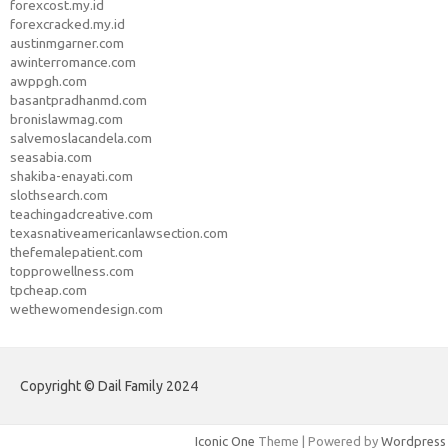
forexcost.my.id
forexcracked.my.id
austinmgarner.com
awinterromance.com
awppgh.com
basantpradhanmd.com
bronislawmag.com
salvemoslacandela.com
seasabia.com
shakiba-enayati.com
slothsearch.com
teachingadcreative.com
texasnativeamericanlawsection.com
thefemalepatient.com
topprowellness.com
tpcheap.com
wethewomendesign.com
Copyright © Dail Family 2024
Iconic One
Theme | Powered by
Wordpress