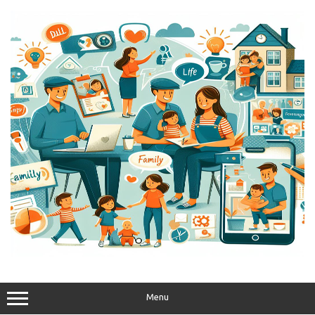
Skip
to
content
Menu