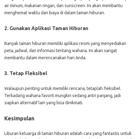
air minum, makanan ringan, dan sunscreen. Ini akan membantu
menghemat waktu dan biaya di dalam taman hiburan.
2. Gunakan Aplikasi Taman Hiburan
Banyak taman hiburan memiliki aplikasi resmi yang menyediakan
peta, jadwal, dan informasi tentang wahana. Ini akan sangat
membantu dalam merencanakan hari Anda.
3. Tetap Fleksibel
Walaupun penting untuk memiliki rencana, tetaplah fleksibel.
Terkadang wahana favorit mungkin sedang antri panjang, jadi
siapkan alternatif lain yang bisa dinikmati.
Kesimpulan
Liburan keluarga di taman hiburan adalah cara yang fantastis untuk