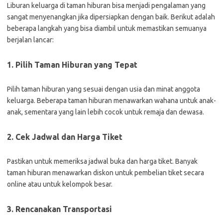
Liburan keluarga di taman hiburan bisa menjadi pengalaman yang
sangat menyenangkan jika dipersiapkan dengan baik. Berikut adalah
beberapa langkah yang bisa diambil untuk memastikan semuanya
berjalan lancar:
1. Pilih Taman Hiburan yang Tepat
Pilih taman hiburan yang sesuai dengan usia dan minat anggota
keluarga. Beberapa taman hiburan menawarkan wahana untuk anak-
anak, sementara yang lain lebih cocok untuk remaja dan dewasa.
2. Cek Jadwal dan Harga Tiket
Pastikan untuk memeriksa jadwal buka dan harga tiket. Banyak
taman hiburan menawarkan diskon untuk pembelian tiket secara
online atau untuk kelompok besar.
3. Rencanakan Transportasi