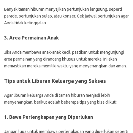
Banyak taman hiburan menyajikan pertunjukan langsung, seperti
parade, pertunjukan sulap, atau konser. Cek jadwal pertunjukan agar
Anda tidak ketinggalan.
3. Area Permainan Anak
Jika Anda membawa anak-anak kecil, pastikan untuk mengunjungi
area permainan yang dirancang khusus untuk mereka. Ini akan
memastikan mereka memiliki waktu yang menyenangkan dan aman.
Tips untuk Liburan Keluarga yang Sukses
Agar liburan keluarga Anda di taman hiburan menjadi lebih
menyenangkan, berikut adalah beberapa tips yang bisa diikuti:
1. Bawa Perlengkapan yang Diperlukan
Jangan lupa untuk membawa perlengkapan yang diperlukan seperti