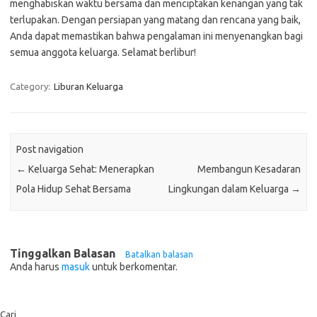
menghabiskan waktu bersama dan menciptakan kenangan yang tak
terlupakan. Dengan persiapan yang matang dan rencana yang baik,
Anda dapat memastikan bahwa pengalaman ini menyenangkan bagi
semua anggota keluarga. Selamat berlibur!
Category:
Liburan Keluarga
Post navigation
←
Keluarga Sehat: Menerapkan
Membangun Kesadaran
Pola Hidup Sehat Bersama
Lingkungan dalam Keluarga
→
Tinggalkan Balasan
Batalkan balasan
Anda harus
masuk
untuk berkomentar.
Cari